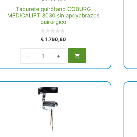
Taburete quirófano COBURG
MEDICALIFT 3030 sin apoyabrazos
quirúrgico
0
€
1.790,80
d
e
5
Taburete
quirófano
COBURG
MEDICALIFT
3030
sin
apoyabrazos
quirúrgico
cantidad