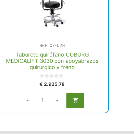
cantidad
REF: 07-028
Taburete quirófano COBURG
MEDICALIFT 3030 con apoyabrazos
quirúrgico y freno
0
€
2.925,78
d
e
5
Taburete
quirófano
COBURG
MEDICALIFT