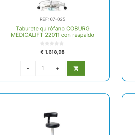
REF: 07-025
Taburete quirófano COBURG
MEDICALIFT 22011 con respaldo
0
€
1.618,98
d
e
5
Taburete
quirófano
COBURG
MEDICALIFT
22011
con
respaldo
cantidad