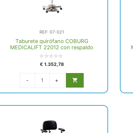
REF: 07-021
Taburete quirófano COBURG
MEDICALIFT 22012 con respaldo
0
€
1.352,78
d
e
5
Taburete
quirófano
COBURG
MEDICALIFT
22012
con
respaldo