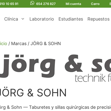
910 10 65 91
654 276 827
Mi cuenta
Carro
Clínica
Laboratorio
Estudiantes
Repuestos
icio
/ Marcas / JÖRG & SOHN
JÖRG & SOHN
örg & Sohn — Taburetes y sillas quirúrgicas de precis