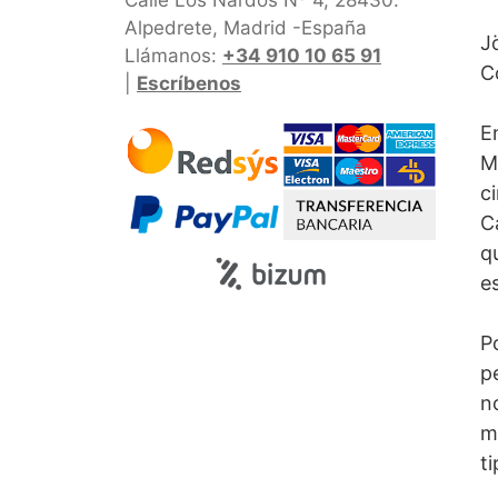
Alpedrete, Madrid -España
J
Llámanos:
+34 910 10 65 91
C
|
Escríbenos
E
M
ci
C
q
es
P
p
n
m
t