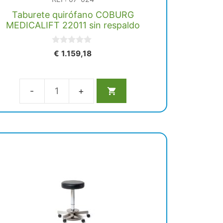
Taburete quirófano COBURG
MEDICALIFT 22011 sin respaldo
0
€
1.159,18
d
e
5
Taburete
quirófano
COBURG
MEDICALIFT
22011
sin
respaldo
cantidad