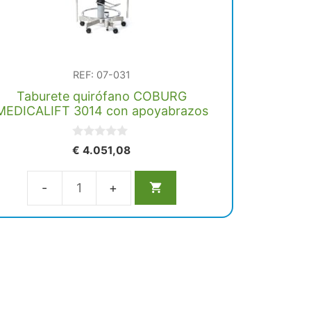
REF: 07-031
Taburete quirófano COBURG
MEDICALIFT 3014 con apoyabrazos
0
€
4.051,08
d
e
5
Taburete
quirófano
COBURG
MEDICALIFT
3014
con
apoyabrazos