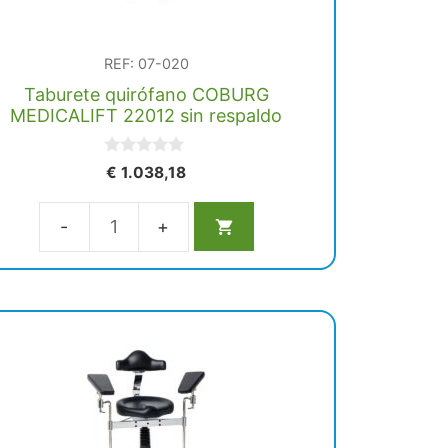
REF: 07-020
Taburete quirófano COBURG
MEDICALIFT 22012 sin respaldo
0
€
1.038,18
d
e
5
Taburete
quirófano
COBURG
MEDICALIFT
22012
sin
respaldo
cantidad