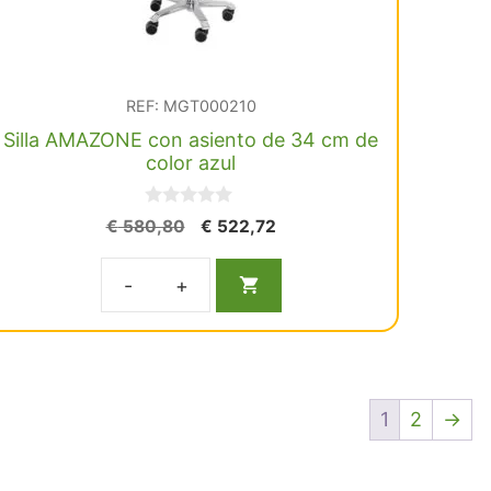
negro
K05
cantidad
REF: MGT000210
Silla AMAZONE con asiento de 34 cm de
color azul
0
El
El
€
580,80
€
522,72
d
precio
precio
e
5
original
actual
Silla
era:
es:
€ 580,80.
€ 522,72.
AMAZONE
con
asiento
de
1
2
→
34
cm