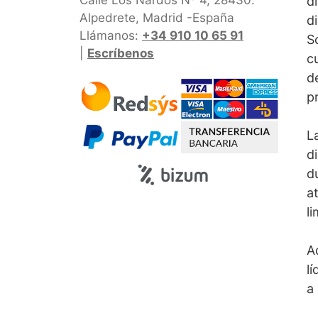
d
Alpedrete, Madrid -España
d
Llámanos:
+34 910 10 65 91
S
|
Escríbenos
c
d
p
L
d
d
a
l
A
l
a