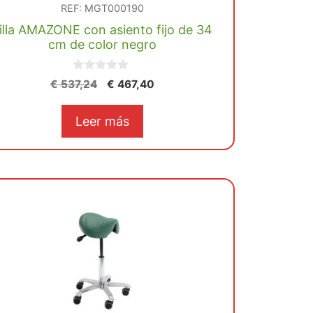
REF: MGT000190
illa AMAZONE con asiento fijo de 34
cm de color negro
0
El
El
€
537,24
€
467,40
d
precio
precio
e
5
original
actual
Leer más
era:
es:
€ 537,24.
€ 467,40.