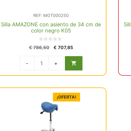
REF: MGT000250
Silla AMAZONE con asiento de 34 cm de
Si
color negro K05
0
El
El
€
786,50
€
707,85
d
precio
precio
e
5
original
actual
Silla
era:
es:
€ 786,50.
€ 707,85.
AMAZONE
con
asiento
¡OFERTA!
de
34
cm
de
color