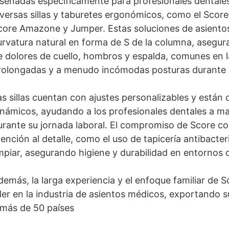
iseñadas específicamente para profesionales dentale
iversas sillas y taburetes ergonómicos, como el Score
core Amazone y Jumper. Estas soluciones de asientos
urvatura natural en forma de S de la columna, asegu
e dolores de cuello, hombros y espalda, comunes en l
rolongadas y a menudo incómodas posturas durante l
as sillas cuentan con ajustes personalizables y está
inámicos, ayudando a los profesionales dentales a m
urante su jornada laboral. El compromiso de Score co
tención al detalle, como el uso de tapicería antibacte
impiar, asegurando higiene y durabilidad en entornos 
demás, la larga experiencia y el enfoque familiar de 
íder en la industria de asientos médicos, exportando 
 más de 50 países​