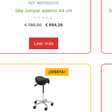
REF: MGT000370
Silla Jumper asiento 44 cm
S
0
El
El
€
786,50
€
684,26
d
precio
precio
e
5
original
actual
era:
es:
Leer más
€ 786,50.
€ 684,26.
¡OFERTA!