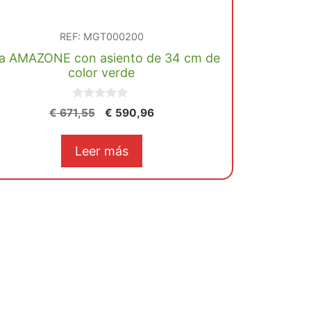
REF: MGT000200
lla AMAZONE con asiento de 34 cm de
color verde
0
El
El
€
671,55
€
590,96
d
precio
precio
e
5
original
actual
Leer más
era:
es:
€ 671,55.
€ 590,96.