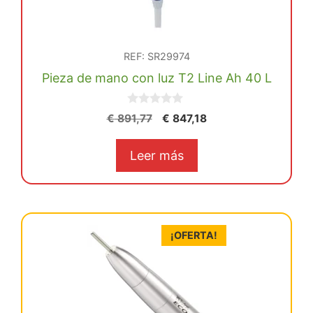
REF: SR29974
Pieza de mano con luz T2 Line Ah 40 L
0
El
El
€
891,77
€
847,18
d
precio
precio
e
5
original
actual
Leer más
era:
es:
€ 891,77.
€ 847,18.
¡OFERTA!