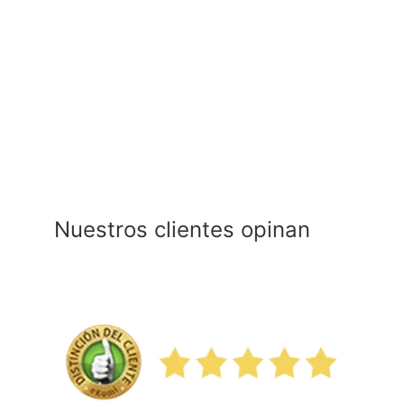
Mk-
Dent
Prime
Line
cantidad
Nuestros clientes opinan