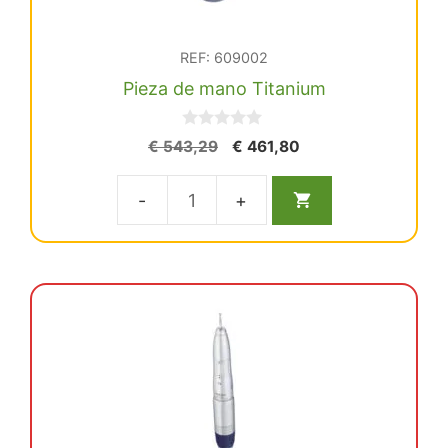
REF: 609002
Pieza de mano Titanium
0
El
El
€
543,29
€
461,80
d
precio
precio
e
5
original
actual
Pieza
era:
es:
€ 543,29.
€ 461,80.
de
mano
Titanium
cantidad