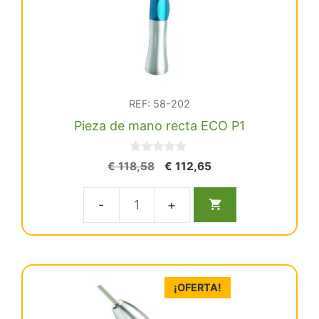
Dent
Eco
line
cantidad
REF: 58-202
Pieza de mano recta ECO P1
0
El
El
€
118,58
€
112,65
d
precio
precio
e
5
original
actual
Pieza
era:
es:
€ 118,58.
€ 112,65.
de
mano
recta
¡OFERTA!
ECO
P1