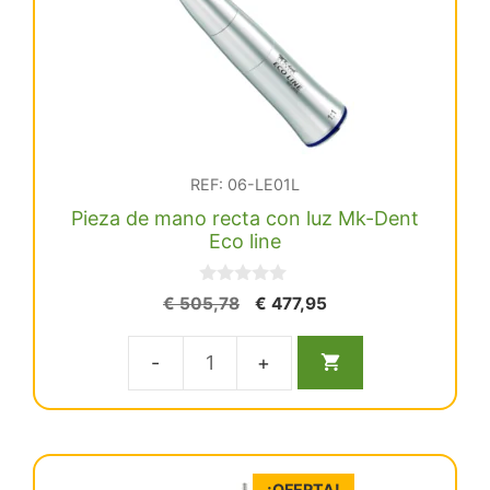
cantidad
REF: 06-LE01L
Pieza de mano recta con luz Mk-Dent
Eco line
0
El
El
€
505,78
€
477,95
d
precio
precio
e
5
original
actual
Pieza
era:
es:
€ 505,78.
€ 477,95.
de
mano
recta
¡OFERTA!