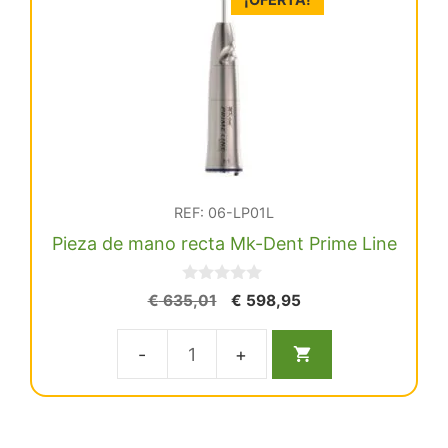
con
luz
Mk-
Dent
Eco
line
cantidad
REF: 06-LP01L
Pieza de mano recta Mk-Dent Prime Line
0
El
El
€
635,01
€
598,95
d
precio
precio
e
5
original
actual
Pieza
era:
es:
€ 635,01.
€ 598,95.
de
mano
recta