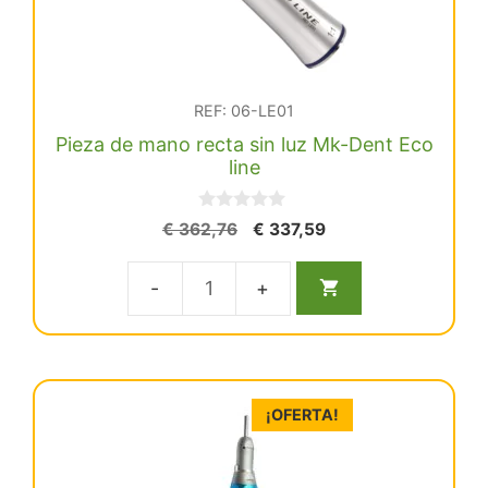
REF: 06-LE01
Pieza de mano recta sin luz Mk-Dent Eco
line
0
El
El
€
362,76
€
337,59
d
precio
precio
e
5
original
actual
Pieza
era:
es:
€ 362,76.
€ 337,59.
de
mano
recta
¡OFERTA!
sin
luz
Mk-