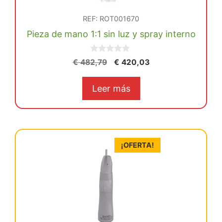
REF: ROT001670
Pieza de mano 1:1 sin luz y spray interno
0
El
El
€
482,79
€
420,03
d
precio
precio
e
5
original
actual
Leer más
era:
es:
€ 482,79.
€ 420,03.
¡OFERTA!