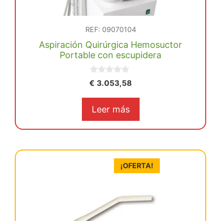
REF: 09070104
Aspiración Quirúrgica Hemosuctor
Portable con escupidera
0
€
3.053,58
d
e
5
Leer más
¡OFERTA!