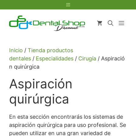
Saltar
Menú
al
contenido
Men
Inicio
/
Tienda productos
dentales
/
Especialidades
/
Cirugía
/ Aspiració
n quirúrgica
Aspiración
quirúrgica
En esta sección encontrarás los sistemas de
aspiración quirúrgica para uso profesional. Se
pueden utilizar en una gran variedad de