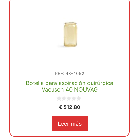
Aspi-
Jet
6
cantidad
REF: 48-4052
Botella para aspiración quirúrgica
Vacuson 40 NOUVAG
0
€
512,80
d
e
5
Leer más