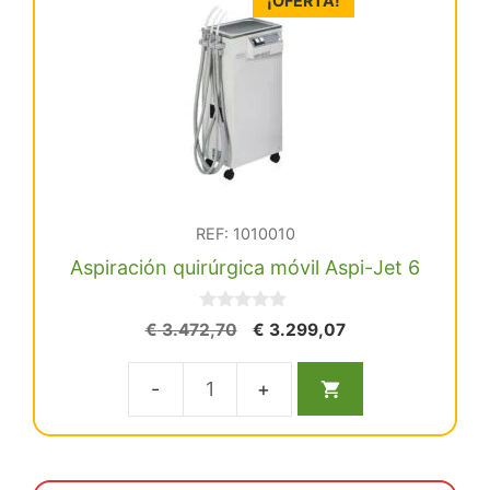
¡OFERTA!
portable
cantidad
REF: 1010010
Aspiración quirúrgica móvil Aspi-Jet 6
0
El
El
€
3.472,70
€
3.299,07
d
precio
precio
e
5
original
actual
Aspiración
era:
es:
€ 3.472,70.
€ 3.299,07.
quirúrgica
móvil