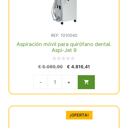
REF: 1010040
Aspiración móvil para quirófano dental.
Aspi-Jet 9
0
El
El
€
5.069,90
€
4.816,41
d
precio
precio
e
5
original
actual
Aspiración
era:
es:
€ 5.069,90.
€ 4.816,41.
móvil
para
quirófano
¡OFERTA!
dental.
Aspi-