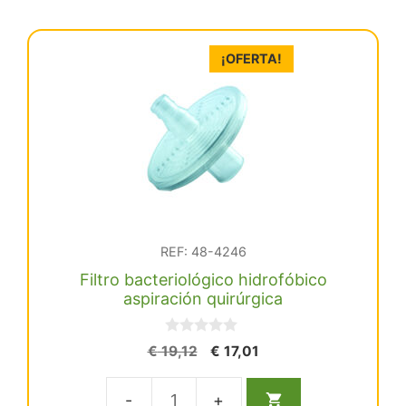
¡OFERTA!
REF: 48-4246
Filtro bacteriológico hidrofóbico
aspiración quirúrgica
0
El
El
€
19,12
€
17,01
d
precio
precio
e
5
original
actual