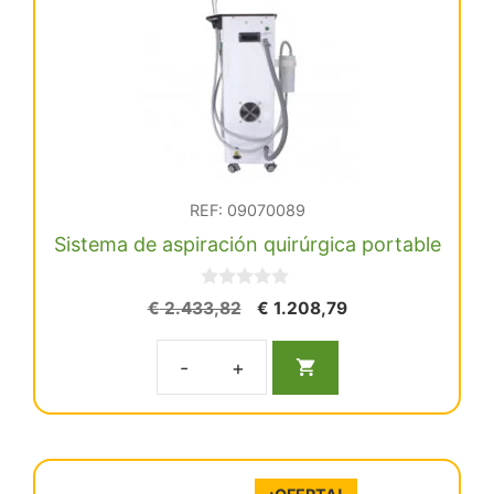
REF: 09070089
Sistema de aspiración quirúrgica portable
0
El
El
€
2.433,82
€
1.208,79
d
precio
precio
e
5
original
actual
Sistema
era:
es:
€ 2.433,82.
€ 1.208,79.
de
aspiración
quirúrgica