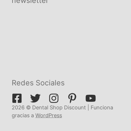
newsletter
Redes Sociales
2026 © Dental Shop Discount | Funciona
gracias a
WordPress
€
356,95
Añadir al carrito
El
El
€
321,26