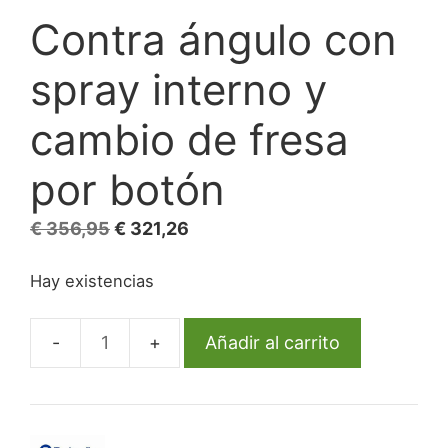
Contra ángulo con
spray interno y
cambio de fresa
por botón
El
El
€
356,95
€
321,26
precio
precio
Hay existencias
original
actual
era:
es:
€ 356,95.
€ 321,26.
Añadir al carrito
Contra
ángulo
con
spray