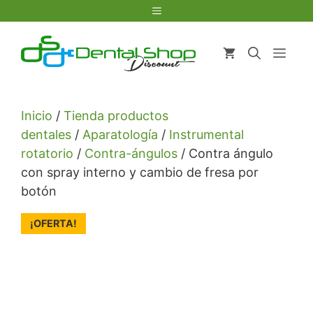
Saltar
Menú
al
contenido
Men
Inicio
/
Tienda productos
dentales
/
Aparatología
/
Instrumental
rotatorio
/
Contra-ángulos
/ Contra ángulo
con spray interno y cambio de fresa por
botón
¡OFERTA!