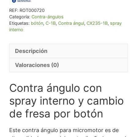
interno
REF:
ROT000720
y
Categoría:
Contra-ángulos
cambio
Etiquetas:
bótón
,
C-1B
,
Contra ángul
,
CX235-1B
,
spray
de
interno
fresa
por
Descripción
botón
cantidad
Valoraciones (0)
Contra ángulo con
spray interno y cambio
de fresa por botón
Este contra ángulo para micromotor es de