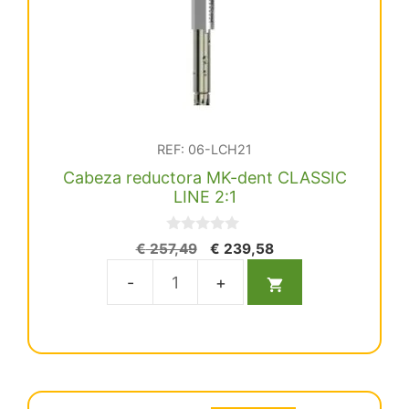
REF: 06-LCH21
Cabeza reductora MK-dent CLASSIC
LINE 2:1
0
El
El
€
257,49
€
239,58
d
precio
precio
e
5
original
actual
Cabeza
era:
es:
reductora
€ 257,49.
€ 239,58.
MK-
dent
CLASSIC