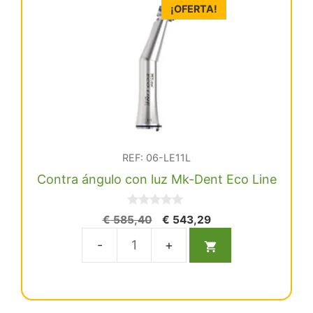
LINE
¡OFERTA!
2:1
cantidad
REF: 06-LE11L
Contra ángulo con luz Mk-Dent Eco Line
0
El
El
€
585,40
€
543,29
d
precio
precio
e
5
original
actual
Contra
era:
es:
ángulo
€ 585,40.
€ 543,29.
con
luz