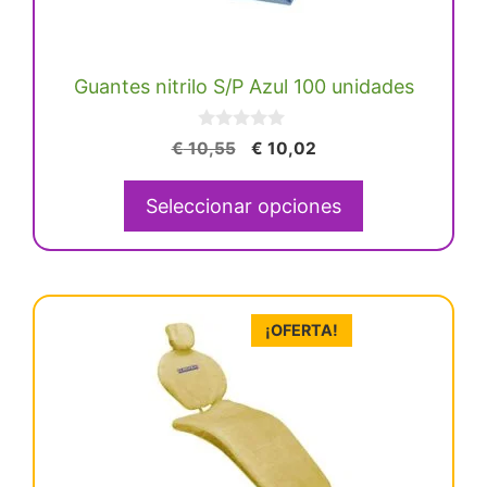
opciones
se
Guantes nitrilo S/P Azul 100 unidades
pueden
elegir
0
en
El
El
€
10,55
€
10,02
d
precio
precio
la
e
5
original
actual
página
Seleccionar opciones
era:
es:
de
€ 10,55.
€ 10,02.
producto
¡OFERTA!