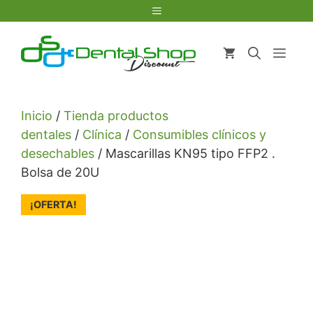
Saltar
Menú
al
contenido
Men
Inicio
/
Tienda productos
dentales
/
Clínica
/
Consumibles clínicos y
desechables
/ Mascarillas KN95 tipo FFP2 .
Bolsa de 20U
¡OFERTA!