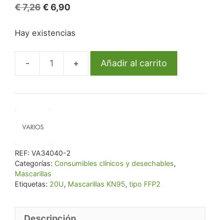
El
El
€
7,26
€
6,90
precio
precio
Hay existencias
original
actual
era:
es:
€ 7,26.
€ 6,90.
Añadir al carrito
Mascarillas
KN95
tipo
FFP2
.
Bolsa
de
REF:
VA34040-2
20U
Categorías:
Consumibles clínicos y desechables
,
Mascarillas
cantidad
Etiquetas:
20U
,
Mascarillas KN95
,
tipo FFP2
Descripción