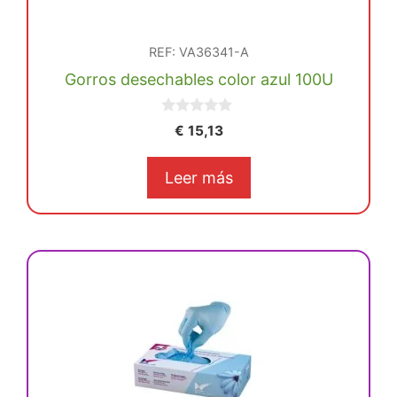
REF: VA36341-A
Gorros desechables color azul 100U
0
€
15,13
d
e
5
Leer más
Este
producto
tiene
múltiples
variantes.
Las