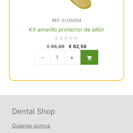
REF: EU35004
Kit amarillo protector de sillón
0
El
El
€
65,88
€
62,59
d
precio
precio
e
5
original
actual
Kit
era:
es:
amarillo
€ 65,88.
€ 62,59.
protector
de
sillón
cantidad
Dental Shop
Quienes somos