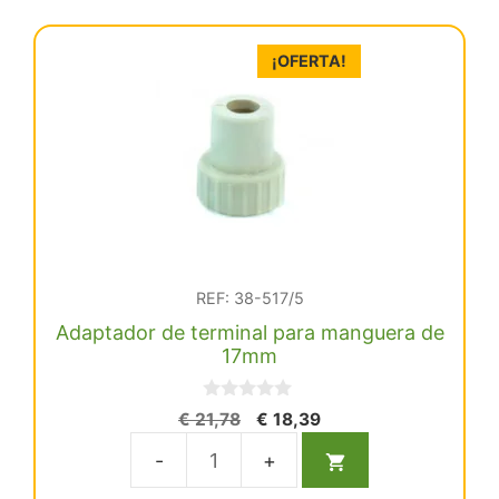
¡OFERTA!
REF: 38-517/5
Adaptador de terminal para manguera de
17mm
0
El
El
€
21,78
€
18,39
d
precio
precio
e
5
original
actual
Adaptador
era:
es: