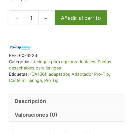
Añadir al carrito
Adaptador
Pro-
Tip
para
jeringa
REF:
60-6236
Castellini
Categorías:
Jeringas para equipos dentales
,
Puntas
desechables para jeringas
(CA136)
Etiquetas:
(CA136)
,
adaptador
,
Adaptador Pro-Tip
,
cantidad
Castellini
,
jeringa
,
Pro Tip
Descripción
Valoraciones (0)