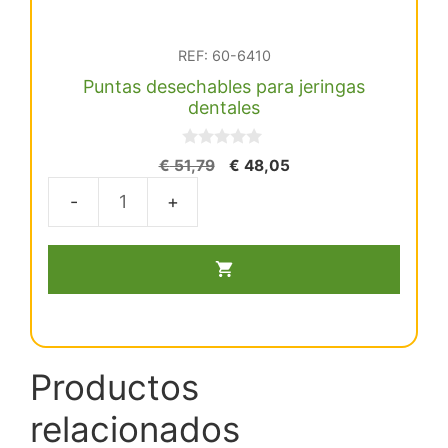
REF: 60-6410
Puntas desechables para jeringas
dentales
0
El
El
€
51,79
€
48,05
d
precio
precio
e
5
original
actual
Puntas
era:
es:
desechables
€ 51,79.
€ 48,05.
para
jeringas
dentales
cantidad
Productos
relacionados