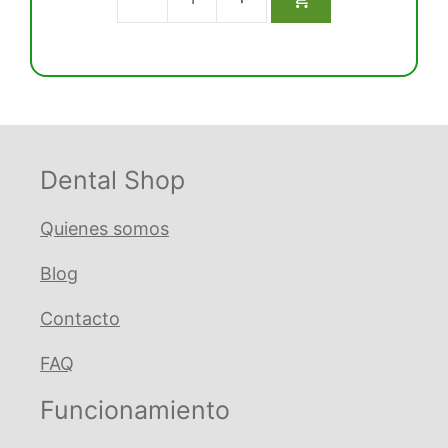
5
Adaptador
Pro-
Tip
para
jeringa
Luzzani
(LU135)
Dental Shop
cantidad
Quienes somos
Blog
Contacto
FAQ
Funcionamiento