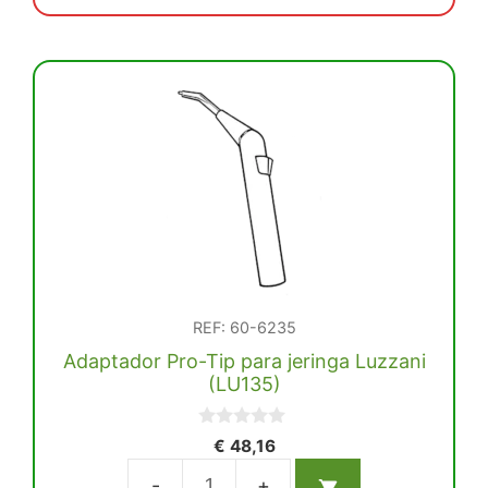
€ 225,48.
€ 214,21.
REF: 60-6235
Adaptador Pro-Tip para jeringa Luzzani
(LU135)
0
€
48,16
d
e