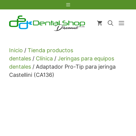
Saltar
Menú
al
contenido
Men
Inicio
/
Tienda productos
dentales
/
Clínica
/
Jeringas para equipos
dentales
/ Adaptador Pro-Tip para jeringa
Castellini (CA136)