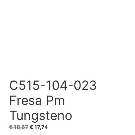
C515-104-023
Fresa Pm
Tungsteno
El
El
€
18,67
€
17,74
precio
precio