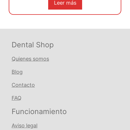
original
actual
Leer más
era:
es:
€ 49,28.
€ 46,81.
Dental Shop
Quienes somos
Blog
Contacto
FAQ
Funcionamiento
Aviso legal