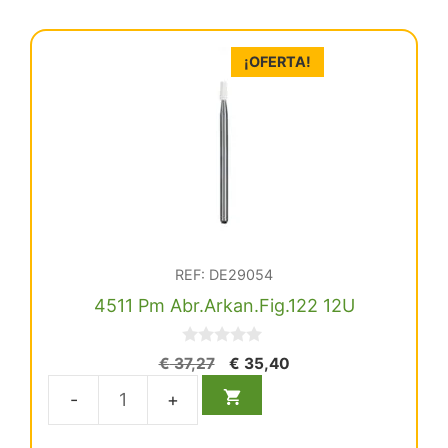
¡OFERTA!
REF: DE29054
4511 Pm Abr.Arkan.Fig.122 12U
0
El
El
€
37,27
€
35,40
d
precio
precio
e
5
original
actual
4511
era:
es:
Pm