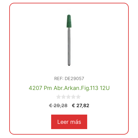
REF: DE29057
4207 Pm Abr.Arkan.Fig.113 12U
0
El
El
€
29,28
€
27,82
d
precio
precio
e
5
original
actual
Leer más
era:
es:
€ 29,28.
€ 27,82.