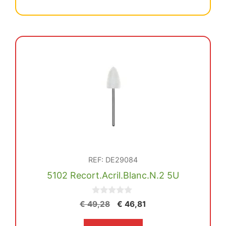
€ 37,27.
€ 35,40.
Abr.Arkan.Fig.122
12U
cantidad
REF: DE29084
5102 Recort.Acril.Blanc.N.2 5U
0
El
El
€
49,28
€
46,81
d
precio
precio
e
5