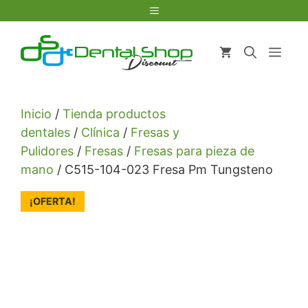
Saltar
Menú
al
contenido
Men
Inicio
/
Tienda productos
dentales
/
Clínica
/
Fresas y
Pulidores
/
Fresas
/
Fresas para pieza de
mano
/ C515-104-023 Fresa Pm Tungsteno
¡OFERTA!