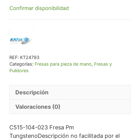
Confirmar disponibilidad
original
actual
era:
es:
€ 18,67.
€ 17,74.
REF:
KT24793
Categorías:
Fresas para pieza de mano
,
Fresas y
Pulidores
Descripción
Valoraciones (0)
C515-104-023 Fresa Pm
TungstenoDescripción no facilitada por el