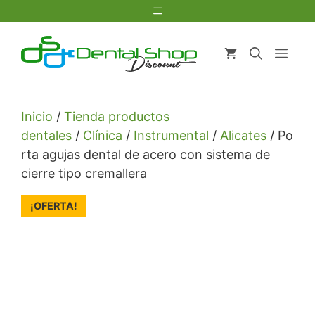
Saltar
Menú
al
contenido
Men
Inicio
/
Tienda productos
dentales
/
Clínica
/
Instrumental
/
Alicates
/ Po
rta agujas dental de acero con sistema de
cierre tipo cremallera
¡OFERTA!