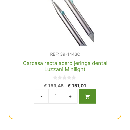
cantidad
REF: 39-1443C
Carcasa recta acero jeringa dental
Luzzani Minilight
0
El
El
€
159,48
€
151,01
d
precio
precio
e
5
original
actual
Carcasa recta
era:
es:
acero jeringa
€ 159,48.
€ 151,01.
dental
Luzzani