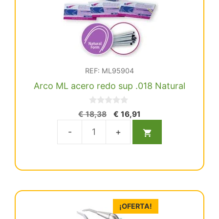
REF: ML95904
Arco ML acero redo sup .018 Natural
0
El
El
€
18,38
€
16,91
d
precio
precio
e
5
original
actual
Arco
era:
es:
ML
€ 18,38.
€ 16,91.
acero
redo
sup
.018
¡OFERTA!
Natural