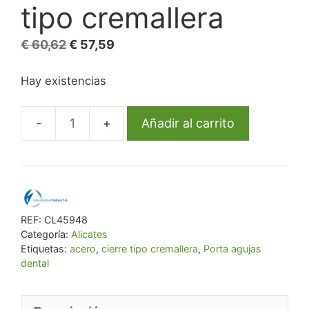
tipo cremallera
El
El
€
60,62
€
57,59
precio
precio
Hay existencias
original
actual
era:
es:
€ 60,62.
€ 57,59.
Añadir al carrito
Porta
agujas
dental
de
acero
REF:
CL45948
con
Categoría:
Alicates
sistema
Etiquetas:
acero
,
cierre tipo cremallera
,
Porta agujas
de
dental
cierre
tipo