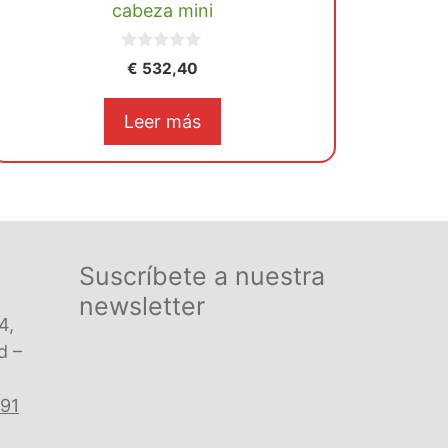
cabeza mini
0
€
532,40
d
e
5
Leer más
Suscríbete a nuestra
newsletter
4,
d –
 91