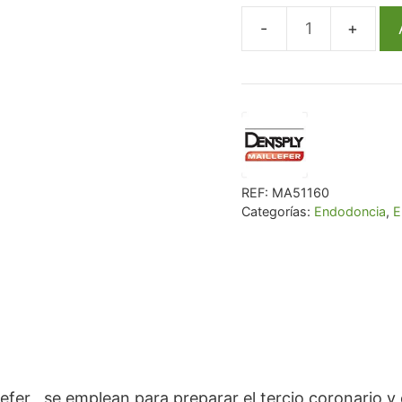
€ 29,74.
€ 28
Fresas
Gates
19Mm.001
-
6U
cantidad
REF:
MA51160
Categorías:
Endodoncia
,
E
er , se emplean para preparar el tercio coronario y e