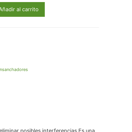
,25.
Añadir al carrito
nsanchadores
liminar posibles interferencias.Es una