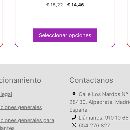
0
en
El
El
€
15,22
€
14,46
d
precio
precio
la
e
5
original
actual
página
era:
es:
de
€ 15,22.
€ 14,46.
Seleccionar opciones
producto
0.
cionamiento
Contactanos
 legal
Calle Los Nardos Nº 
28430. Alpedrete, Madri
ciones generales
España
Llámanos:
910 10 65
ciones generales para
654 276 827
iantes