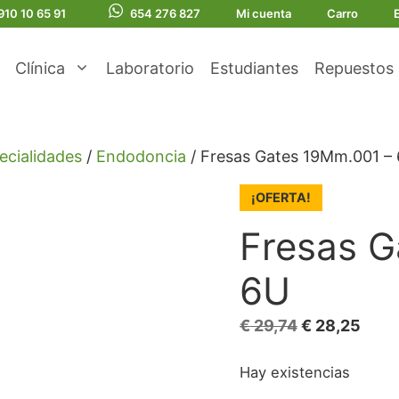
910 10 65 91
654 276 827
Mi cuenta
Carro
Clínica
Laboratorio
Estudiantes
Repuestos
ecialidades
/
Endodoncia
/ Fresas Gates 19Mm.001 –
¡OFERTA!
Fresas G
6U
El
El
€
29,74
€
28,25
precio
prec
Hay existencias
original
actu
era:
es: