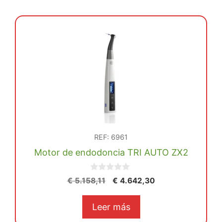
REF: 6961
Motor de endodoncia TRI AUTO ZX2
0
El
El
€
5.158,11
€
4.642,30
d
precio
precio
e
5
original
actual
Leer más
era:
es: