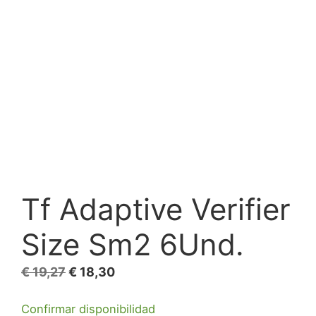
Tf Adaptive Verifier
Size Sm2 6Und.
El
El
€
19,27
€
18,30
precio
precio
Confirmar disponibilidad
original
actual