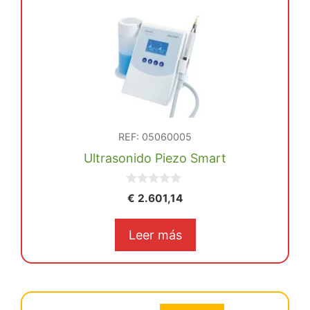
REF: 05060005
Ultrasonido Piezo Smart
0
€
2.601,14
d
e
5
Leer más