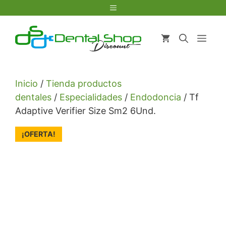
Saltar
Menú
al
contenido
Men
Inicio
/
Tienda productos
dentales
/
Especialidades
/
Endodoncia
/ Tf
Adaptive Verifier Size Sm2 6Und.
¡OFERTA!