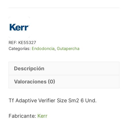
era:
es:
€ 19,27.
€ 18,30.
REF:
KE55327
Categorías:
Endodoncia
,
Gutapercha
Descripción
Valoraciones (0)
Tf Adaptive Verifier Size Sm2 6 Und.
Fabricante:
Kerr