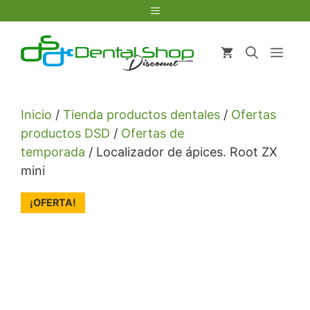
Saltar
Menú
al
contenido
Men
Inicio
/
Tienda productos dentales
/
Ofertas
productos DSD
/
Ofertas de
temporada
/ Localizador de ápices. Root ZX
mini
¡OFERTA!