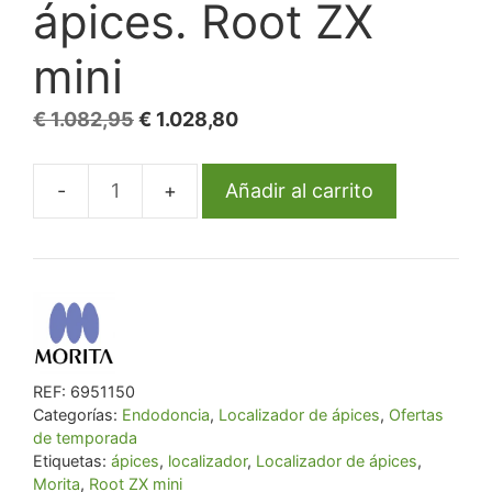
ápices. Root ZX
mini
El
El
€
1.082,95
€
1.028,80
precio
precio
original
actual
Añadir al carrito
Localizador
era:
es:
de
€ 1.082,95.
€ 1.028,80.
ápices.
Root
ZX
mini
cantidad
REF:
6951150
Categorías:
Endodoncia
,
Localizador de ápices
,
Ofertas
de temporada
Etiquetas:
ápices
,
localizador
,
Localizador de ápices
,
Morita
,
Root ZX mini