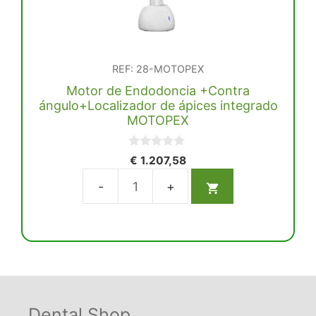
REF: 28-MOTOPEX
Motor de Endodoncia +Contra
ángulo+Localizador de ápices integrado
MOTOPEX
0
€
1.207,58
d
e
5
Motor
de
Endodoncia
+Contra
ángulo+Localizador
de
ápices
Dental Shop