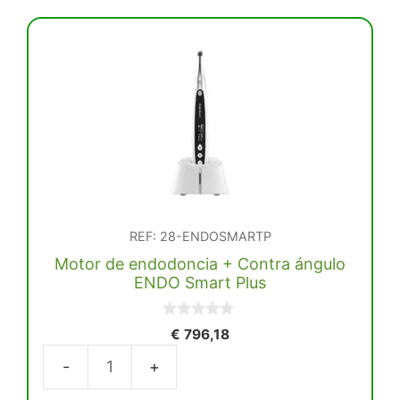
REF: 28-ENDOSMARTP
Motor de endodoncia + Contra ángulo
ENDO Smart Plus
0
€
796,18
d
e
5
Motor