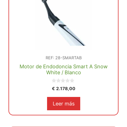
cantidad
REF: 28-SMARTAB
Motor de Endodoncia Smart A Snow
White / Blanco
0
€
2.178,00
d
e
5
Leer más