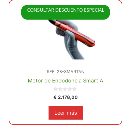
CONSULTAR DESCUENTO ESPECIAL
REF: 28-SMARTAN
Motor de Endodoncia Smart A
0
€
2.178,00
d
e
5
Leer más