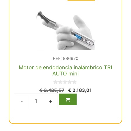
REF: 886970
Motor de endodoncia inalámbrico TRI
AUTO mini
0
El
El
€
2.425,57
€
2.183,01
d
precio
precio
e
5
original
actual
Motor
era:
es:
de
€ 2.425,57.
€ 2.183,01.
endodoncia
inalámbrico