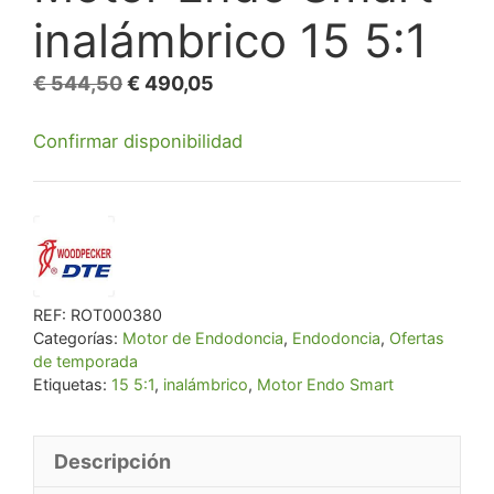
inalámbrico 15 5:1
El
El
€
544,50
€
490,05
precio
precio
Confirmar disponibilidad
original
actual
era:
es:
€ 544,50.
€ 490,05.
REF:
ROT000380
Categorías:
Motor de Endodoncia
,
Endodoncia
,
Ofertas
de temporada
Etiquetas:
15 5:1
,
inalámbrico
,
Motor Endo Smart
Descripción