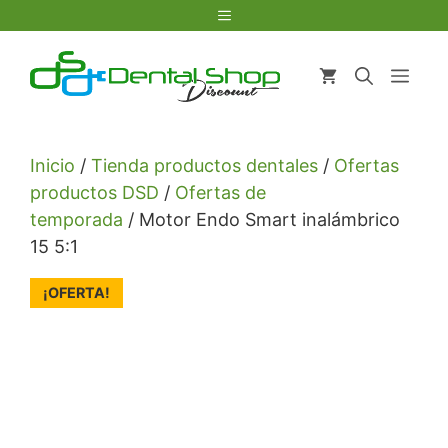
Saltar
Menú
al
contenido
Men
Inicio
/
Tienda productos dentales
/
Ofertas
productos DSD
/
Ofertas de
temporada
/ Motor Endo Smart inalámbrico
15 5:1
¡OFERTA!