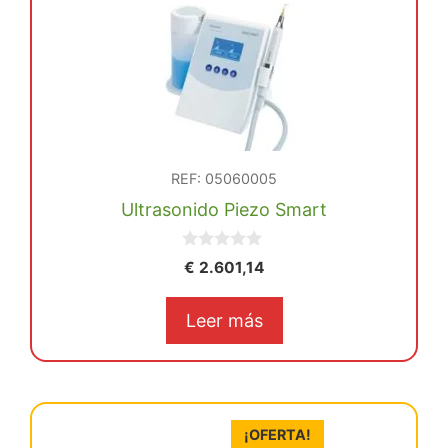
REF: 05060005
Ultrasonido Piezo Smart
0
€
2.601,14
d
e
5
Leer más
¡OFERTA!