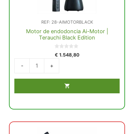
REF: 28-AIMOTORBLACK
Motor de endodoncia Ai-Motor |
Terauchi Black Edition
0
€
1.548,80
d
e
5
Motor
de
endodoncia
Ai-
Motor
|
Terauchi
Black
Edition