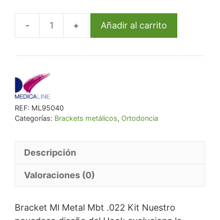
era:
es:
€ 58,80.
€ 54,09.
Añadir al carrito
Bracket
Ml
Metal
Mbt
.022
Kit
REF:
ML95040
cantidad
Categorías:
Brackets metálicos
,
Ortodoncia
Descripción
Valoraciones (0)
Bracket Ml Metal Mbt .022 Kit Nuestro