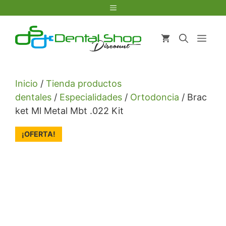
Saltar
Menú
al
contenido
Men
Inicio
/
Tienda productos
dentales
/
Especialidades
/
Ortodoncia
/ Brac
ket Ml Metal Mbt .022 Kit
¡OFERTA!