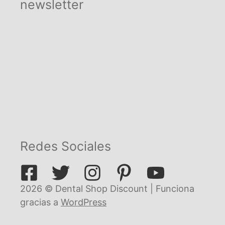
newsletter
Redes Sociales
2026 © Dental Shop Discount | Funciona
gracias a
WordPress
€
58,80
Añadir al carrito
El
El
€
54,09