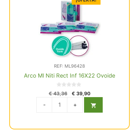
Ovoide
cantidad
REF: ML96428
Arco Ml Niti Rect Inf 16X22 Ovoide
0
El
El
€
43,36
€
39,90
d
precio
precio
e
5
original
actual
Arco
era:
es:
Ml
€ 43,36.
€ 39,90.
Niti
Rect