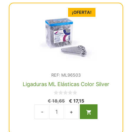
Inf
16X22
¡OFERTA!
Ovoide
cantidad
REF: ML96503
Ligaduras ML Elásticas Color Silver
0
El
El
€
18,65
€
17,15
d
precio
precio
e
5
original
actual
Ligaduras
era:
es:
ML
€ 18,65.
€ 17,15.
Elásticas