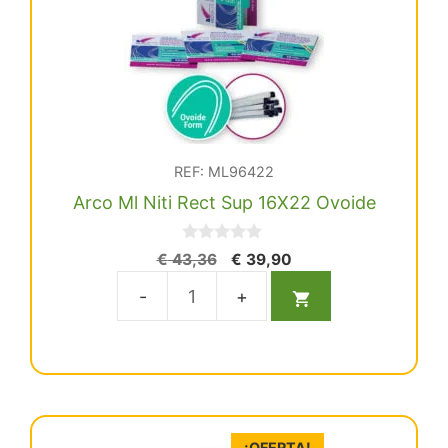
REF: ML96422
Arco Ml Niti Rect Sup 16X22 Ovoide
0
El
El
€
43,36
€
39,90
d
precio
precio
e
5
original
actual
Arco
era:
es:
Ml
€ 43,36.
€ 39,90.
Niti
Rect
Sup
16X22
¡OFERTA!