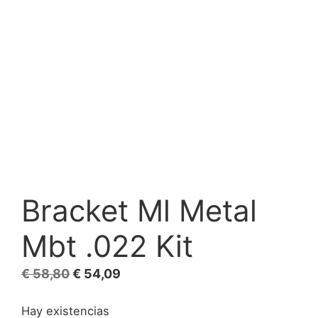
Bracket Ml Metal
Mbt .022 Kit
El
El
€
58,80
€
54,09
precio
precio
Hay existencias
original
actual