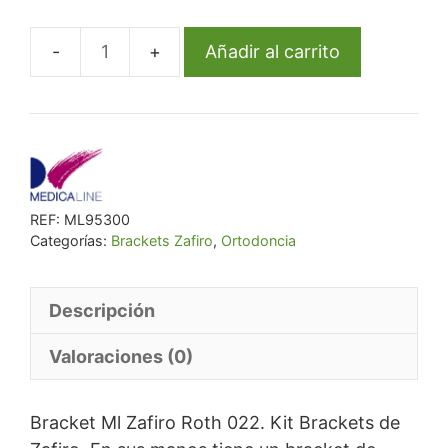
era:
es:
€ 224,38.
€ 213,16.
Añadir al carrito
Bracket
Ml
Zafiro
Roth
.022
Kit
REF:
ML95300
cantidad
Categorías:
Brackets Zafiro
,
Ortodoncia
Descripción
Valoraciones (0)
Bracket Ml Zafiro Roth 022. Kit Brackets de