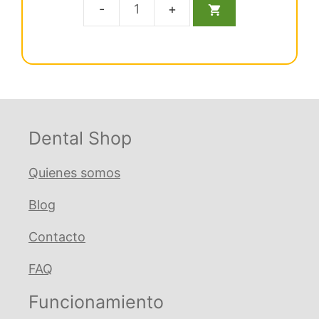
5
original
actual
Arco
era:
es:
Ml
€ 26,43.
€ 24,32.
Niti
Redo
Inf
.012
Ovoide
Dental Shop
cantidad
Quienes somos
Blog
Contacto
FAQ
Funcionamiento