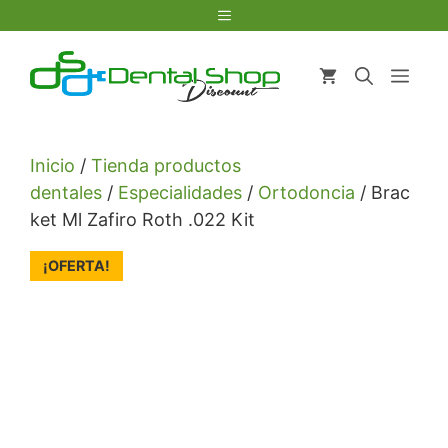
Saltar
Menú
al
contenido
Men
Inicio
/
Tienda productos
dentales
/
Especialidades
/
Ortodoncia
/ Brac
ket Ml Zafiro Roth .022 Kit
¡OFERTA!