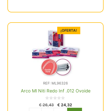
era:
es:
Ml
€ 26,43.
€ 24,32.
Niti
Redo
Inf
.016
¡OFERTA!
Ovoide
cantidad
REF: ML96326
Arco Ml Niti Redo Inf .012 Ovoide
0
El
El
€
26,43
€
24,32
d
precio
precio
e