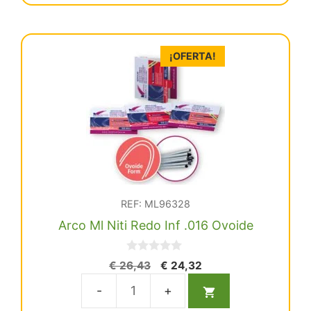
cantidad
¡OFERTA!
REF: ML96328
Arco Ml Niti Redo Inf .016 Ovoide
0
El
El
€
26,43
€
24,32
d
precio
precio
e
5
original
actual
Arco