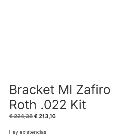
Bracket Ml Zafiro
Roth .022 Kit
El
El
€
224,38
€
213,16
precio
precio
Hay existencias
original
actual