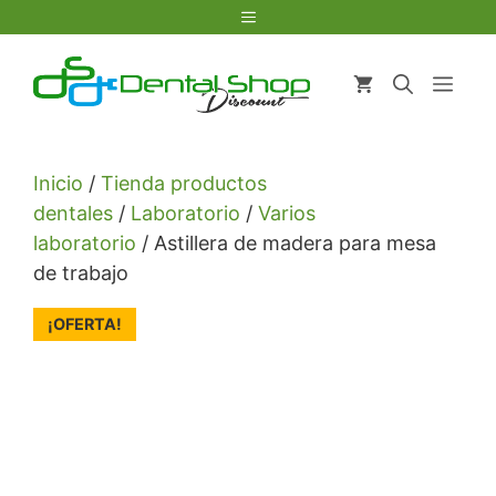
Saltar
Menú
al
contenido
Men
Inicio
/
Tienda productos
dentales
/
Laboratorio
/
Varios
laboratorio
/ Astillera de madera para mesa
de trabajo
¡OFERTA!