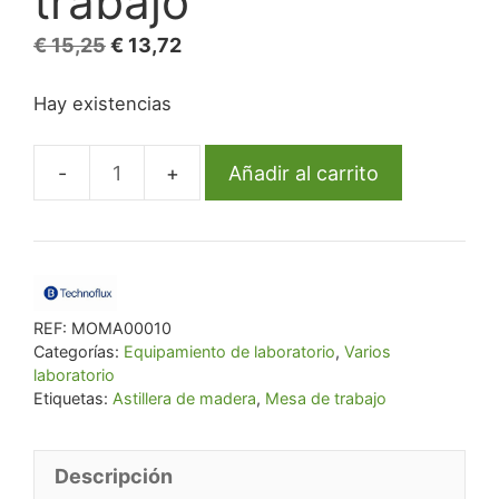
trabajo
El
El
€
15,25
€
13,72
precio
precio
Hay existencias
original
actual
era:
es:
€ 15,25.
€ 13,72.
Añadir al carrito
Astillera
de
madera
para
mesa
REF:
MOMA00010
de
Categorías:
Equipamiento de laboratorio
,
Varios
trabajo
laboratorio
cantidad
Etiquetas:
Astillera de madera
,
Mesa de trabajo
Descripción