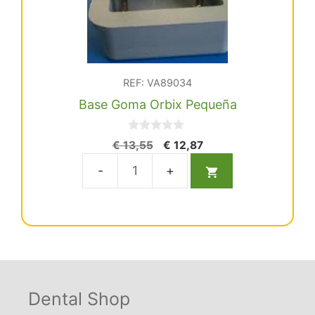
REF: VA89034
Base Goma Orbix Pequeña
0
El
El
€
13,55
€
12,87
d
precio
precio
e
5
original
actual
Base
era:
es:
Goma
€ 13,55.
€ 12,87.
Orbix
Pequeña
cantidad
Dental Shop