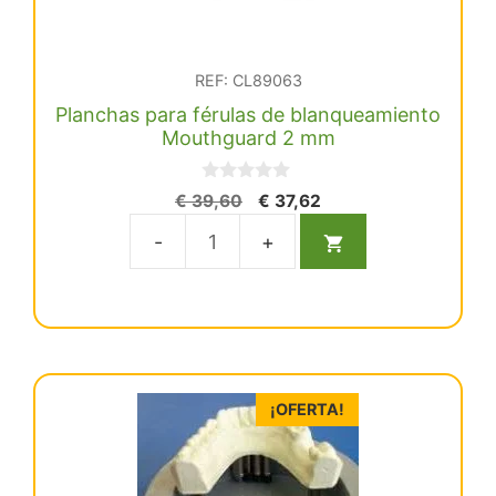
REF: CL89063
Planchas para férulas de blanqueamiento
Mouthguard 2 mm
0
El
El
€
39,60
€
37,62
d
precio
precio
e
5
original
actual
Planchas
era:
es:
para
€ 39,60.
€ 37,62.
férulas
de
blanqueamiento
Mouthguard
¡OFERTA!
2
mm
cantidad