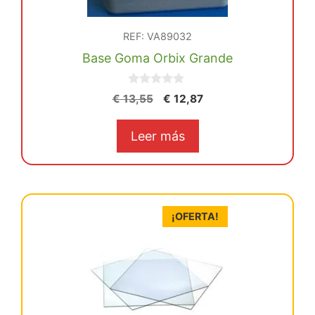
REF: VA89032
Base Goma Orbix Grande
0
El
El
€
13,55
€
12,87
d
precio
precio
e
5
original
actual
Leer más
era:
es:
€ 13,55.
€ 12,87.
¡OFERTA!