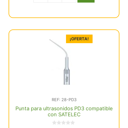
era:
es:
para
€ 10,65.
€ 7,02.
ultrasonidos
GD2T
compatible
con
¡OFERTA!
SATELEC
titanio
cantidad
REF: 28-PD3
Punta para ultrasonidos PD3 compatible
con SATELEC