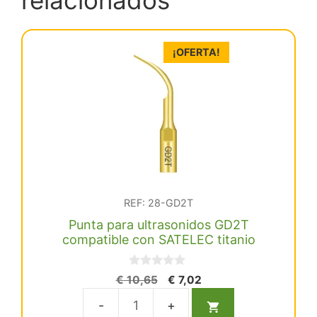
cantidad
¡OFERTA!
REF: 28-GD2T
Punta para ultrasonidos GD2T
compatible con SATELEC titanio
0
El
El
€
10,65
€
7,02
d
precio
precio
e
5
original
actual
Punta