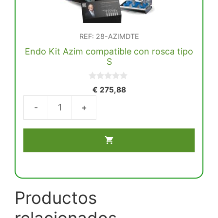
REF: 28-AZIMDTE
Endo Kit Azim compatible con rosca tipo
S
0
€
275,88
d
e
5
Endo
Kit
Azim
compatible
con
rosca
tipo
Productos
S
relacionados