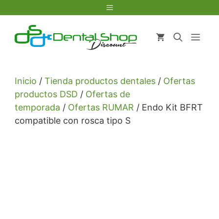
Saltar
Menú
al
contenido
Men
Inicio
/
Tienda productos dentales
/
Ofertas
productos DSD
/
Ofertas de
temporada
/
Ofertas RUMAR
/ Endo Kit BFRT
compatible con rosca tipo S
🎁 Usa el código
DENTAL20
y consigue tu descuento
20%