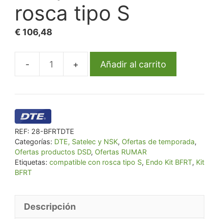
rosca tipo S
€
106,48
Añadir al carrito
Endo
Kit
BFRT
compatible
con
REF:
28-BFRTDTE
rosca
Categorías:
DTE, Satelec y NSK
,
Ofertas de temporada
,
tipo
Ofertas productos DSD
,
Ofertas RUMAR
S
Etiquetas:
compatible con rosca tipo S
,
Endo Kit BFRT
,
Kit
BFRT
cantidad
Descripción