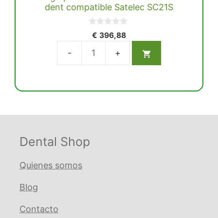
dent compatible Satelec SC21S
0
€
396,88
d
e
5
Mango
para
ultrasonidos
con
luz
MK-
dent
Dental Shop
compatible
Satelec
Quienes somos
SC21S
Blog
cantidad
Contacto