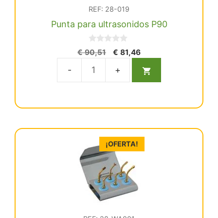
REF: 28-019
Punta para ultrasonidos P90
0
El
El
€
90,51
€
81,46
d
precio
precio
e
5
original
actual
Punta
era:
es:
para
€ 90,51.
€ 81,46.
ultrasonidos
P90
cantidad
¡OFERTA!