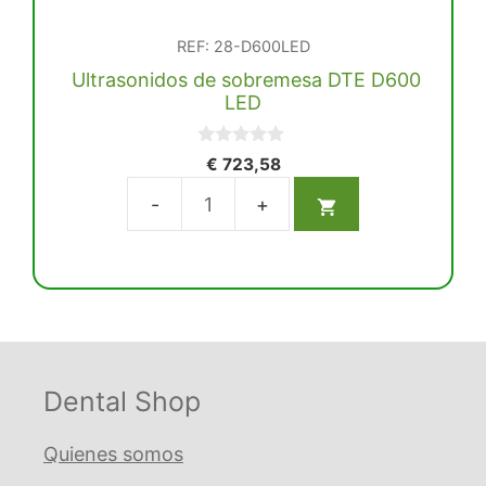
REF: 28-D600LED
Ultrasonidos de sobremesa DTE D600
LED
0
€
723,58
d
e
5
Ultrasonidos
de
sobremesa
DTE
D600
LED
cantidad
Dental Shop
Quienes somos