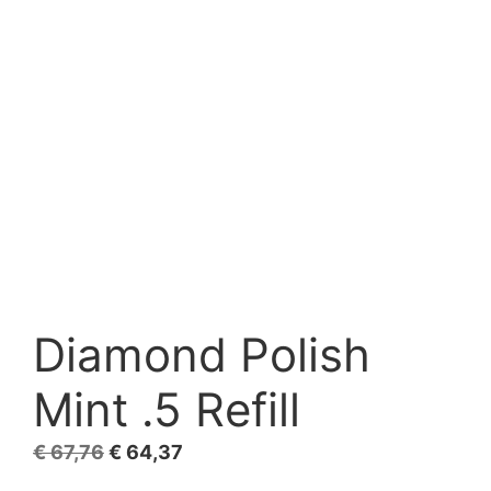
Diamond Polish
Mint .5 Refill
El
El
€
67,76
€
64,37
precio
precio