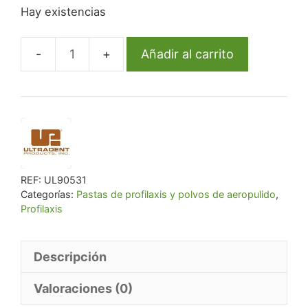
Hay existencias
original
actual
era:
es:
€ 67,76.
€ 64,37.
Añadir al carrito
Diamond
Polish
Mint
.5
Refill
cantidad
REF:
UL90531
Categorías:
Pastas de profilaxis y polvos de aeropulido
,
Profilaxis
Descripción
Valoraciones (0)