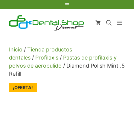
Saltar
Menú
al
contenido
Men
Inicio
/
Tienda productos
dentales
/
Profilaxis
/
Pastas de profilaxis y
polvos de aeropulido
/ Diamond Polish Mint .5
Refill
¡OFERTA!