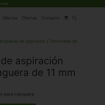
aspiración
Envíos
para
manguera
Marcas
Ofertas
Contacto
de
11
mm
cantidad
angueras de aspiración
/
Terminales de
 de aspiración
nguera de 11 mm
ión para manguera