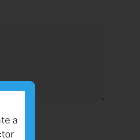
te a
ctor