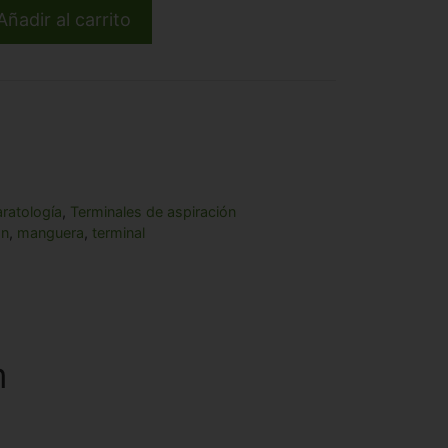
Añadir al carrito
ratología
,
Terminales de aspiración
ón
,
manguera
,
terminal
m