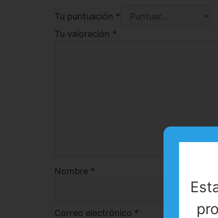
Tu puntuación
*
Tu valoración
*
Nombre
*
Est
pro
Correo electrónico
*