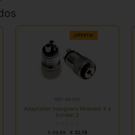
dos
¡OFERTA!
REF: 44-052
Adaptador manguera Midwest 4 a
borden 2
0
El
El
€
33,88
€
32,19
d