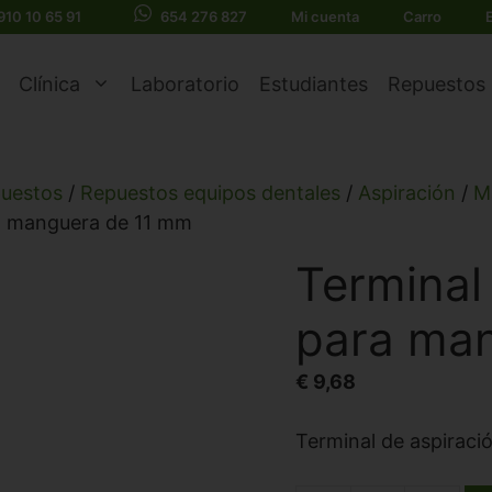
910 10 65 91
654 276 827
Mi cuenta
Carro
Clínica
Laboratorio
Estudiantes
Repuestos
uestos
/
Repuestos equipos dentales
/
Aspiración
/
M
ra manguera de 11 mm
Terminal
para ma
€
9,68
Terminal de aspirac