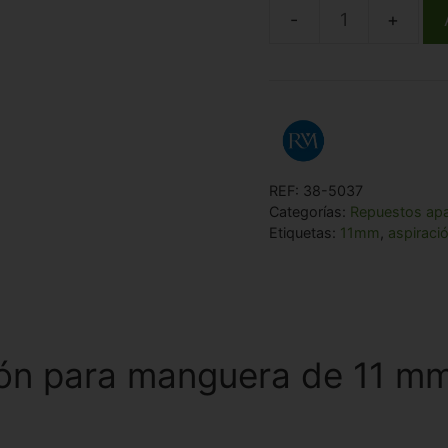
Terminal
de
aspiración
para
manguera
de
REF:
38-5037
11
Categorías:
Repuestos apa
mm
Etiquetas:
11mm
,
aspiraci
cantidad
ión para manguera de 11 m