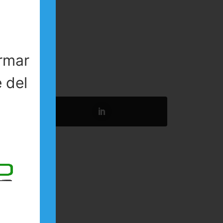
rmar
entarios.
 del