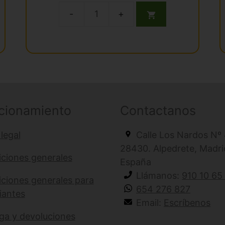
precio
precio
e
5
original
actual
Adaptador
era:
es:
manguera
€ 33,88.
€ 32,19.
Midwest
4
a
borden
2
cionamiento
Contactanos
cantidad
 legal
Calle Los Nardos Nº 
28430. Alpedrete, Madri
ciones generales
España
Llámanos:
910 10 65
ciones generales para
654 276 827
iantes
Email:
Escríbenos
ga y devoluciones