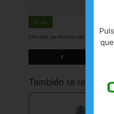
Pul
Este sitio usa Akismet para reducir el 
que
También te recom