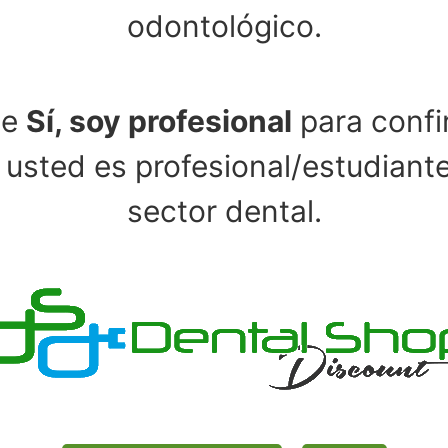
odontológico.
se
Sí, soy profesional
para confi
spam.
Aprende cómo se procesan los datos de tus com
 usted es profesional/estudiante
sector dental.
endamos…