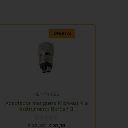
¡OFERTA!
REF: 44-053
Adaptador manguera Midwest 4 a
instrumento Borden 3
0
El
El
€
33,88
€
32,19
d