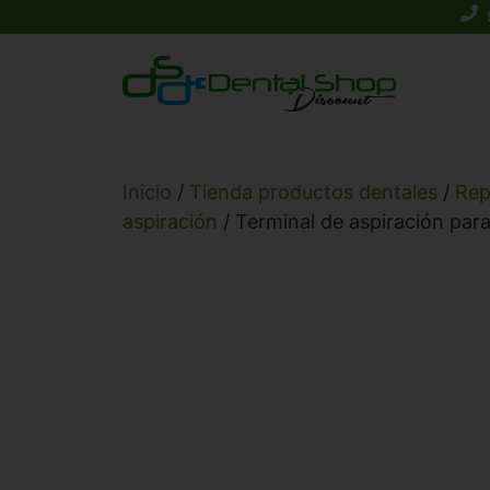
Saltar
al
contenido
Inicio
/
Tienda productos dentales
/
Rep
aspiración
/ Terminal de aspiración pa