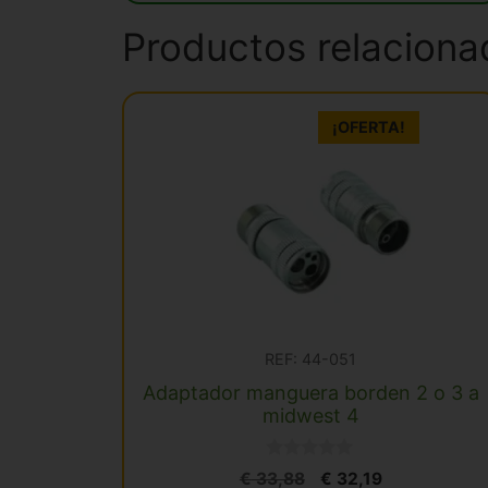
de
17mm
Productos relaciona
cantidad
¡OFERTA!
REF: 44-051
Adaptador manguera borden 2 o 3 a
midwest 4
0
El
El
€
33,88
€
32,19
d