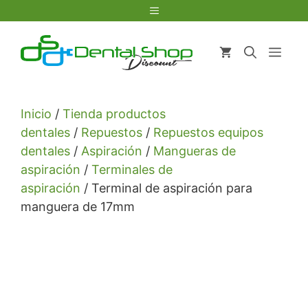
Saltar
Menú
al
contenido
Men
Inicio
/
Tienda productos
dentales
/
Repuestos
/
Repuestos equipos
dentales
/
Aspiración
/
Mangueras de
aspiración
/
Terminales de
aspiración
/ Terminal de aspiración para
manguera de 17mm