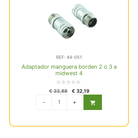
cantidad
REF: 44-051
Adaptador manguera borden 2 o 3 a
midwest 4
0
El
El
€
33,88
€
32,19
d
precio
precio
e
5
original
actual
Adaptador
era:
es:
manguera
€ 33,88.
€ 32,19.
borden
2