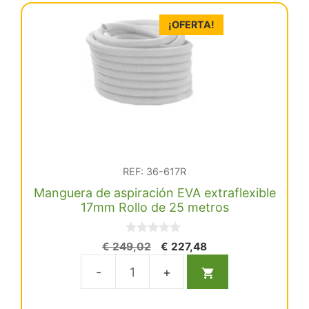
o
3
¡OFERTA!
a
midwest
4
cantidad
REF: 36-617R
Manguera de aspiración EVA extraflexible
17mm Rollo de 25 metros
0
El
El
€
249,02
€
227,48
d
precio
precio
e
5
original
actual
Manguera
era:
es:
de