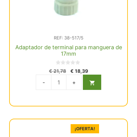
REF: 38-517/5
Adaptador de terminal para manguera de
17mm
0
El
El
€
21,78
€
18,39
d
precio
precio
e
5
original
actual
Adaptador
era:
es:
de
€ 21,78.
€ 18,39.
terminal
para
manguera
de
¡OFERTA!
17mm