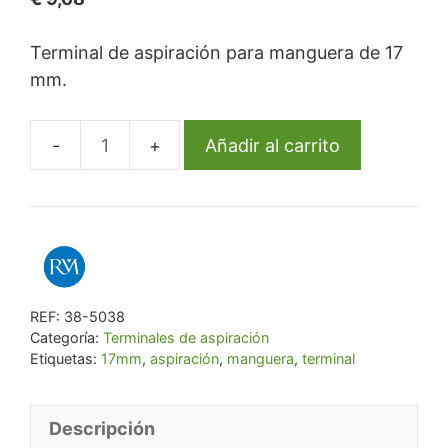
Terminal de aspiración para manguera de 17
mm.
Añadir al carrito
Terminal
de
aspiración
para
manguera
de
REF:
38-5038
17mm
Categoría:
Terminales de aspiración
cantidad
Etiquetas:
17mm
,
aspiración
,
manguera
,
terminal
Descripción