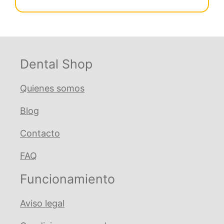
€ 249,02.
€ 227,48.
aspiración
EVA
extraflexible
17mm
Rollo
Dental Shop
de
25
Quienes somos
metros
Blog
cantidad
Contacto
FAQ
Funcionamiento
Aviso legal