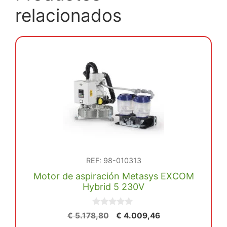
relacionados
REF: 98-010313
Motor de aspiración Metasys EXCOM
Hybrid 5 230V
0
El
El
€
5.178,80
€
4.009,46
d
precio
precio