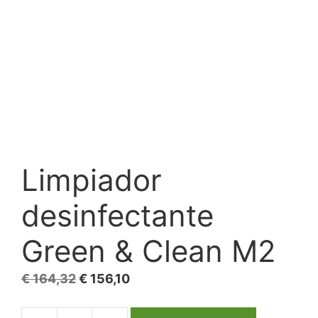
Limpiador
desinfectante
Green & Clean M2
El
El
€
164,32
€
156,10
precio
precio
original
actual