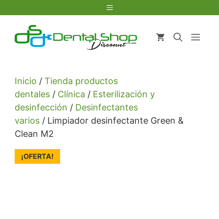
Saltar
Menú
al
contenido
Men
Inicio
/
Tienda productos
dentales
/
Clínica
/
Esterilización y
desinfección
/
Desinfectantes
varios
/ Limpiador desinfectante Green &
Clean M2
¡OFERTA!