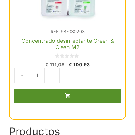
REF: 98-030203
Concentrado desinfectante Green &
Clean M2
0
El
El
€
111,08
€
100,93
d
precio
precio
e
5
original
actual
Concentrado
era:
es:
desinfectante
€ 111,08.
€ 100,93.
Green
&
Clean
M2
cantidad
Productos