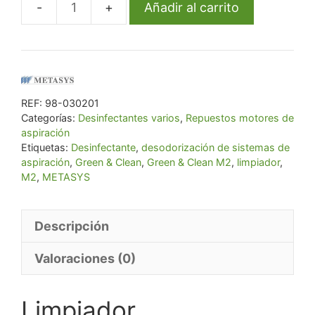
Añadir al carrito
Limpiador
era:
es:
desinfectante
€ 164,32.
€ 156,10.
Green
&
Clean
REF:
98-030201
M2
Categorías:
Desinfectantes varios
,
Repuestos motores de
cantidad
aspiración
Etiquetas:
Desinfectante
,
desodorización de sistemas de
aspiración
,
Green & Clean
,
Green & Clean M2
,
limpiador
,
M2
,
METASYS
Descripción
Valoraciones (0)
Limpiador