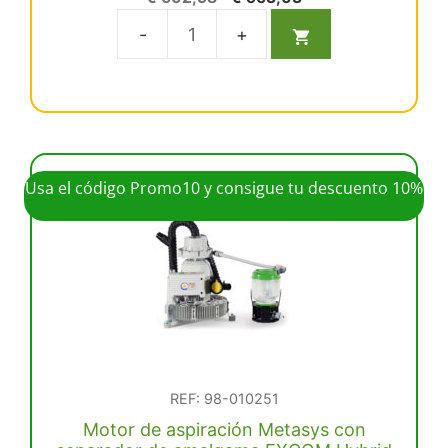
d
precio
precio
e
5
original
actual
Válvula
era:
es:
escupidera
€ 602,58.
€ 563,03.
METASYS
cantidad
Usa el código Promo10 y consigue tu descuento 10%
REF: 98-010251
Motor de aspiración Metasys con