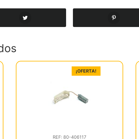
dos
¡OFERTA!
REF: 80-406117