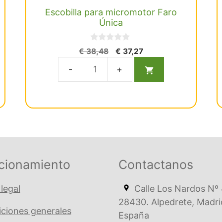
Escobilla para micromotor Faro
Única
0
El
El
€
38,48
€
37,27
d
precio
precio
e
5
original
actual
Escobilla
era:
es:
para
€ 38,48.
€ 37,27.
micromotor
Faro
Única
cantidad
cionamiento
Contactanos
 legal
Calle Los Nardos Nº 
28430. Alpedrete, Madri
ciones generales
España