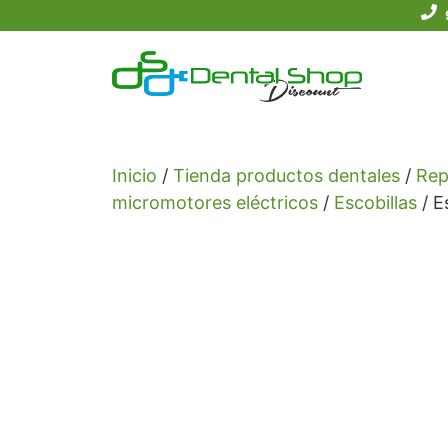
Saltar
al
contenido
Inicio
/
Tienda productos dentales
/
Rep
micromotores eléctricos
/
Escobillas
/ E