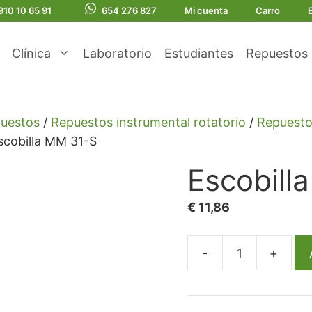
910 10 65 91
654 276 827
Mi cuenta
Carro
Clínica
Laboratorio
Estudiantes
Repuestos
uestos
/
Repuestos instrumental rotatorio
/
Repuesto
scobilla MM 31-S
Escobill
€
11,86
Escobilla
MM
31-