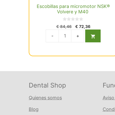
Escobillas para micromotor NSK®
Volvere y M40
0
El
El
€
84,46
€
72,36
d
precio
precio
e
5
original
actual
Escobillas
era:
es:
para
€ 84,46.
€ 72,36.
micromotor
NSK®
Volvere
y
M40
Dental Shop
Fun
cantidad
Quienes somos
Aviso
Blog
Condi