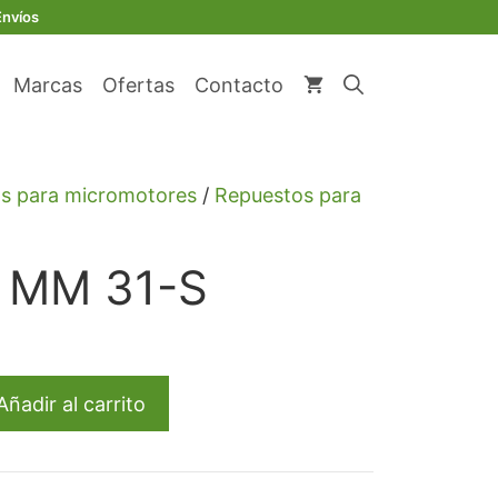
31-
Envíos
S
cantidad
Marcas
Ofertas
Contacto
s para micromotores
/
Repuestos para
a MM 31-S
Añadir al carrito