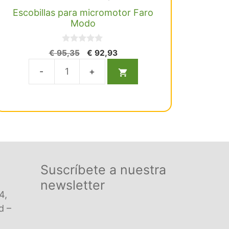
Escobillas para micromotor Faro
Modo
0
El
El
€
95,35
€
92,93
d
precio
precio
e
5
original
actual
Escobillas
era:
es:
para
€ 95,35.
€ 92,93.
micromotor
Faro
Modo
cantidad
Suscríbete a nuestra
newsletter
4,
d –