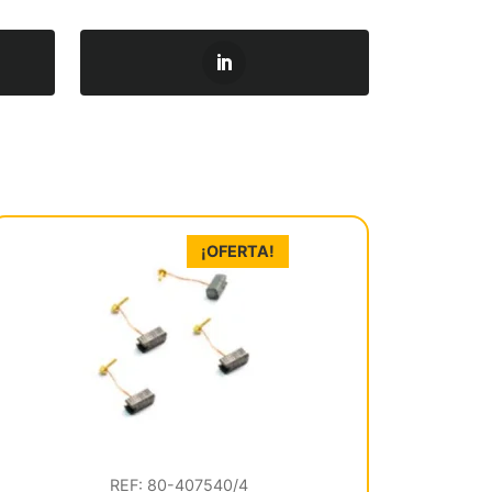
¡OFERTA!
REF: 80-407540/4