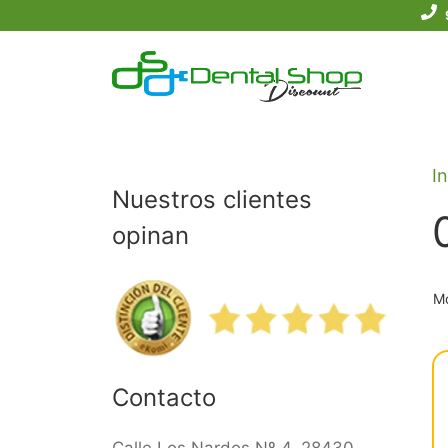
Saltar
al
contenido
In
Nuestros clientes
opinan
Mo
Contacto
Calle Los Nardos Nº 4, 28430.