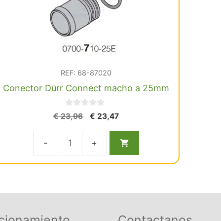
REF: 68-87020
Conector Dürr Connect macho a 25mm
0
El
El
€
23,96
€
23,47
d
precio
precio
e
5
original
actual
Conector
era:
es:
€ 23,96.
€ 23,47.
Dürr
Connect
macho
a
25mm
cionamiento
Contactanos