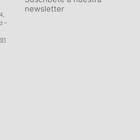
newsletter
4,
d –
 91