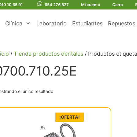
910 10 65 91
654 276 827
Mi cuenta
Carro
Clínica
Laboratorio
Estudiantes
Repuestos
icio
/
Tienda productos dentales
/ Productos etiquet
0700.710.25E
strando el único resultado
¡OFERTA!