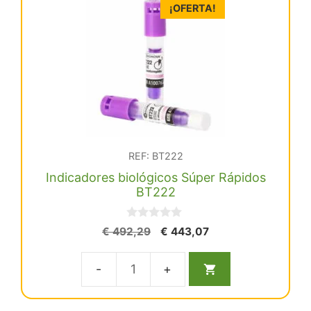
¡OFERTA!
100
viales
cantidad
REF: BT222
Indicadores biológicos Súper Rápidos
BT222
0
El
El
€
492,29
€
443,07
d
precio
precio
e
5
original
actual
Indicadores
era:
es:
€ 492,29.
€ 443,07.
biológicos