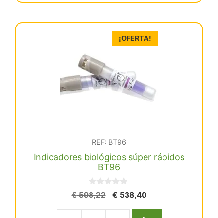
biológicos
rápidos
BT220
¡OFERTA!
cantidad
REF: BT96
Indicadores biológicos súper rápidos
BT96
0
El
El
€
598,22
€
538,40
d
precio
precio
e
5
original
actual