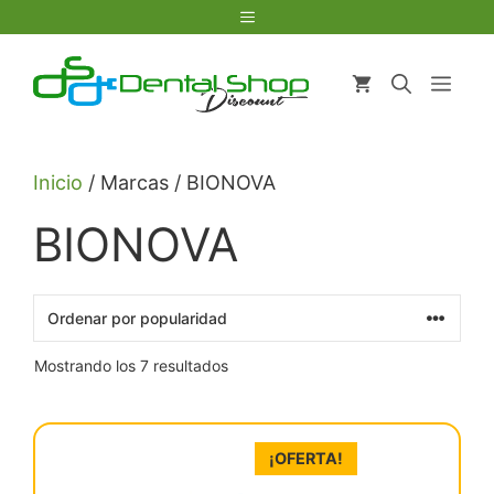
Saltar
Menú
al
contenido
Men
Inicio
/ Marcas / BIONOVA
BIONOVA
Ordenado
Mostrando los 7 resultados
por
popularidad
¡OFERTA!