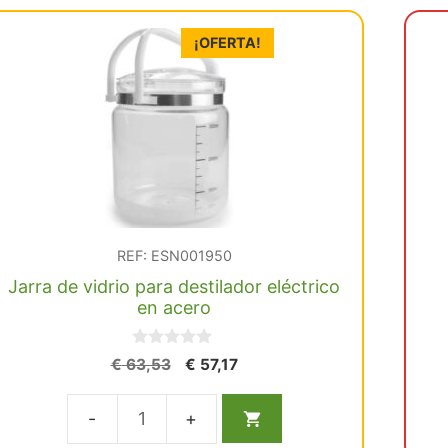
¡OFERTA!
REF: ESN001950
Jarra de vidrio para destilador eléctrico
en acero
0
El
El
€
63,53
€
57,17
d
precio
precio
e
5
original
actual
Jarra
era:
es: