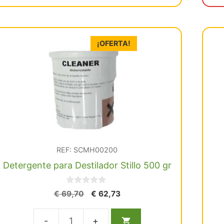
€ 63,53.
€ 57,17.
de
vidrio
para
¡OFERTA!
destilador
eléctrico
en
acero
cantidad
REF: SCMH00200
Detergente para Destilador Stillo 500 gr
0
El
El
€
69,70
€
62,73
d
precio
precio
e
5
original
actual