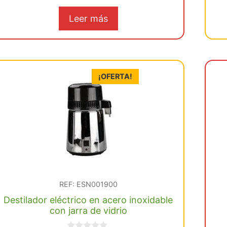
e
5
Leer más
¡OFERTA!
REF: ESN001900
Destilador eléctrico en acero inoxidable
con jarra de vidrio