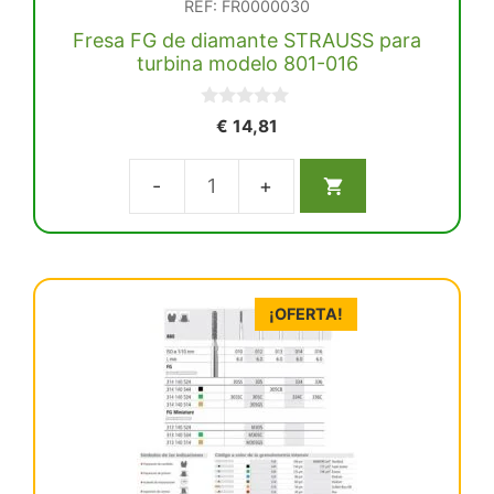
REF: FR0000030
Fresa FG de diamante STRAUSS para
turbina modelo 801-016
0
€
14,81
d
e
5
Fresa
FG
de
diamante
¡OFERTA!
STRAUSS
para
turbina
modelo
801-
016