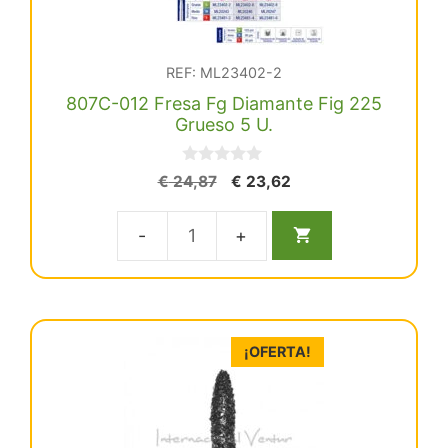
REF: ML23402-2
807C-012 Fresa Fg Diamante Fig 225
Grueso 5 U.
0
El
El
€
24,87
€
23,62
d
precio
precio
e
5
original
actual
807C-
era:
es:
€ 24,87.
€ 23,62.
012
Fresa
Fg
¡OFERTA!
Diamante
Fig
225
Grueso