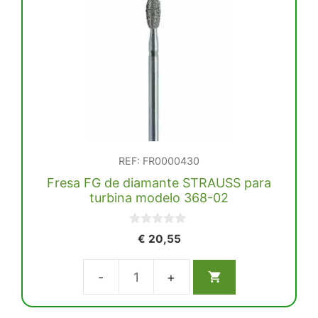
STRAUSS
para
turbina
modelo
889-
010
cantidad
REF: FR0000430
Fresa FG de diamante STRAUSS para
turbina modelo 368-02
0
€
20,55
d
e
5
Fresa
FG