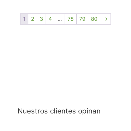
de
diamante
STRAUSS
1
2
3
4
…
78
79
80
→
para
turbina
modelo
368-
02
cantidad
Nuestros clientes opinan