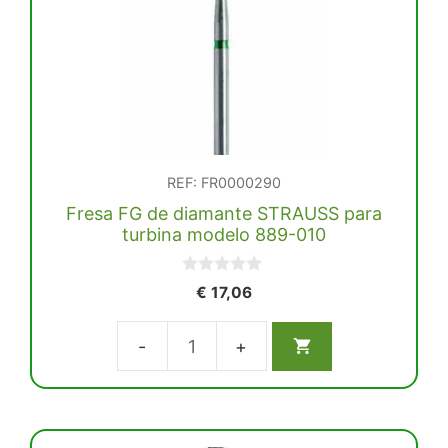
para
turbina
modelo
811-
033
cantidad
REF: FR0000290
Fresa FG de diamante STRAUSS para
turbina modelo 889-010
0
€
17,06
d
e
5
Fresa
FG
de
diamante