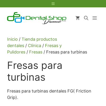
Saltar
Menú
al
contenido
Men
Inicio
/
Tienda productos
dentales
/
Clínica
/
Fresas y
Pulidores
/
Fresas
/ Fresas para turbinas
Fresas para
turbinas
Fresas para turbinas dentales FG( Friction
Grip).