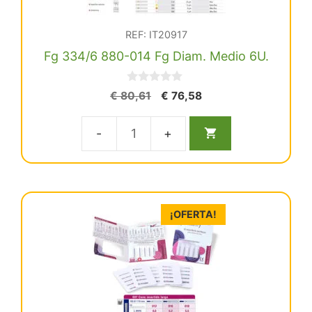
cantidad
REF: IT20917
Fg 334/6 880-014 Fg Diam. Medio 6U.
0
El
El
€
80,61
€
76,58
d
precio
precio
e
5
original
actual
Fg
era:
es:
€ 80,61.
€ 76,58.
334/6
880-
014
¡OFERTA!
Fg
Diam.
Medio
6U.
cantidad