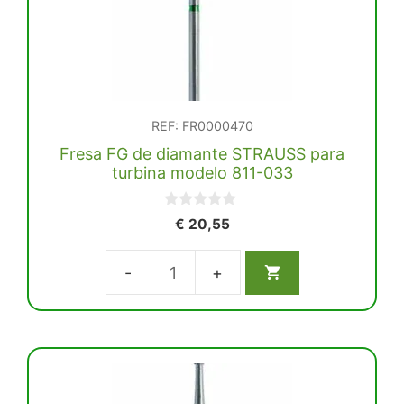
REF: FR0000470
Fresa FG de diamante STRAUSS para
turbina modelo 811-033
0
€
20,55
d
e
5
Fresa
FG
de
diamante
STRAUSS