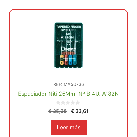
REF: MA50736
Espaciador Niti 25Mm. Nº B 4U. A182N
0
El
El
€
35,38
€
33,61
d
precio
precio
e
5
original
actual
Leer más
era:
es: