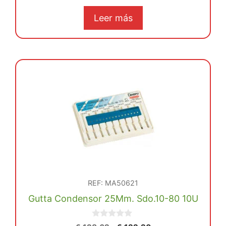
e
5
Leer más
REF: MA50621
Gutta Condensor 25Mm. Sdo.10-80 10U
0