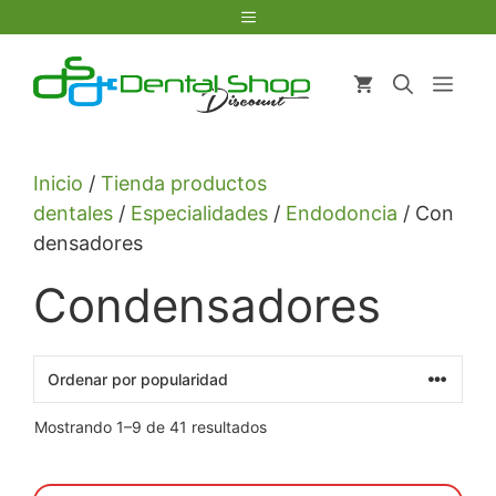
Saltar
Menú
al
contenido
Men
Inicio
/
Tienda productos
dentales
/
Especialidades
/
Endodoncia
/ Con
densadores
Condensadores
Ordenado
Mostrando 1–9 de 41 resultados
por
popularidad