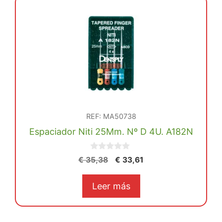
REF: MA50738
Espaciador Niti 25Mm. Nº D 4U. A182N
0
El
El
€
35,38
€
33,61
d
precio
precio
e
5
original
actual
Leer más
era:
es:
€ 35,38.
€ 33,61.