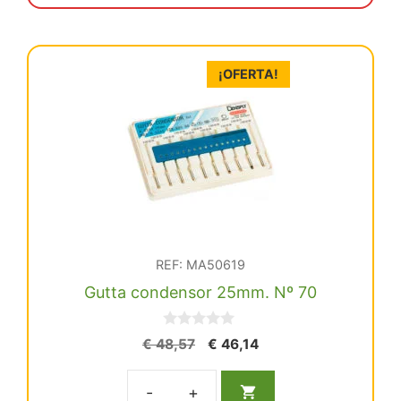
€ 35,38.
€ 33,61.
¡OFERTA!
REF: MA50619
Gutta condensor 25mm. Nº 70
0
El
El
€
48,57
€
46,14
d
precio
precio
e
5
original
actual