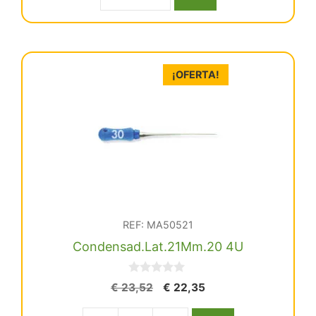
Gutta
era:
es:
€ 48,57.
€ 46,14.
condensor
25mm.
Nº
¡OFERTA!
70
cantidad
REF: MA50521
Condensad.Lat.21Mm.20 4U
0
El
El
€
23,52
€
22,35
d
precio
precio
e
5