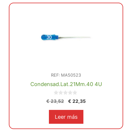
REF: MA50523
Condensad.Lat.21Mm.40 4U
0
El
El
€
23,52
€
22,35
d
precio
precio
e
5
original
actual
Leer más
era:
es:
€ 23,52.
€ 22,35.