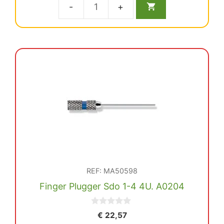
original
actual
Condensad.Lat.21Mm
era:
es:
€ 23,52.
€ 22,35.
4U
cantidad
REF: MA50598
Finger Plugger Sdo 1-4 4U. A0204
0
€
22,57
d