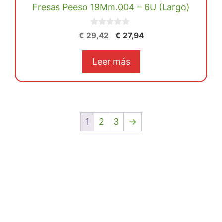
Fresas Peeso 19Mm.004 – 6U (Largo)
0
El
El
€
29,42
€
27,94
d
precio
precio
e
5
original
actual
Leer más
era:
es:
€ 29,42.
€ 27,94.
1
2
3
→