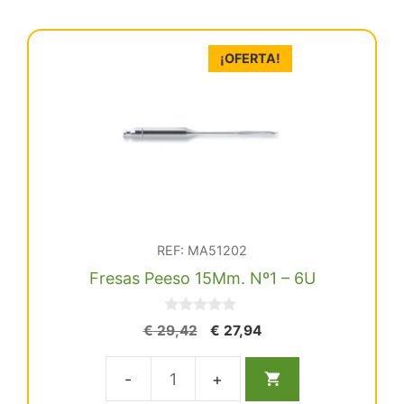
¡OFERTA!
REF: MA51202
Fresas Peeso 15Mm. Nº1 – 6U
0
El
El
€
29,42
€
27,94
d
precio
precio
e
5
original
actual
Fresas
era:
es: