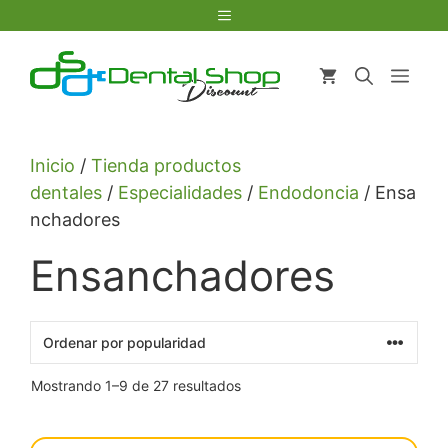
Saltar
Menú
al
contenido
Men
Inicio
/
Tienda productos
dentales
/
Especialidades
/
Endodoncia
/ Ensa
nchadores
Ensanchadores
Ordenado
Mostrando 1–9 de 27 resultados
por
popularidad