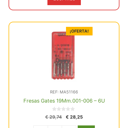
era:
es:
€ 22,75.
€ 21,61.
¡OFERTA!
REF: MA51166
Fresas Gates 19Mm.001-006 – 6U
0
El
El
€
29,74
€
28,25
d
precio
precio
e