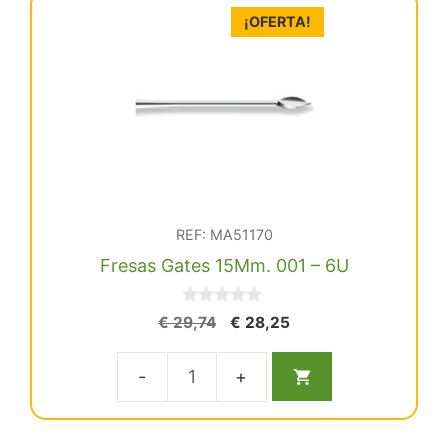
¡OFERTA!
REF: MA51170
Fresas Gates 15Mm. 001 – 6U
0
El
El
€
29,74
€
28,25
d
precio
precio
e
5
original
actual
Fresas
era:
es:
€ 29,74.
€ 28,25.
Gates
15Mm.