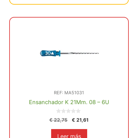
€ 29,42.
€ 27,94.
Peeso
15Mm.
Nº1
-
6U
cantidad
REF: MA51031
Ensanchador K 21Mm. 08 – 6U
0
El
El
€
22,75
€
21,61
d
precio
precio
e
5
original
actual
Leer más