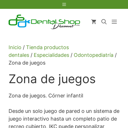
Saltar
Menú
al
contenido
Men
Inicio
/
Tienda productos
dentales
/
Especialidades
/
Odontopediatría
/
Zona de juegos
Zona de juegos
Zona de juegos. Córner infantil
Desde un solo juego de pared o un sistema de
juego interactivo hasta un completo patio de
recreo cubierto, IKC puede personalizar