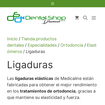
Saltar
Menú
al
contenido
Men
Inicio
/
Tienda productos
dentales
/
Especialidades
/
Ortodoncia
/
Elast
ómeros
/ Ligaduras
Ligaduras
Las
ligaduras elásticas
de Medicaline están
fabricadas para obtener el mejor rendimiento
en los
tratamientos de ortodoncia
, gracias a
que mantiene su elasticidad y fuerza.