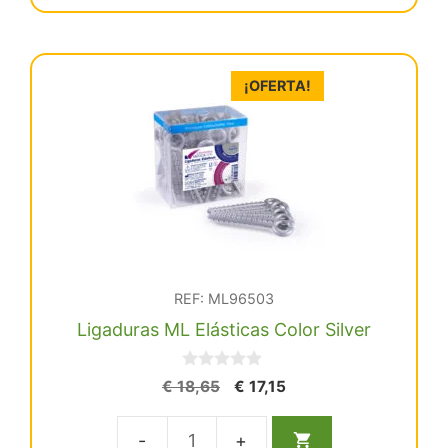
€ 18,65.
€ 17,15.
Elásticas
Color
Natural
¡OFERTA!
Surt
cantidad
REF: ML96503
Ligaduras ML Elásticas Color Silver
0
El
El
€
18,65
€
17,15
d
precio
precio
e
5
original
actual