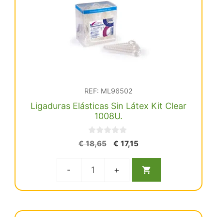
REF: ML96502
Ligaduras Elásticas Sin Látex Kit Clear
1008U.
0
El
El
€
18,65
€
17,15
d
precio
precio
e
5
original
actual
Ligaduras
era:
es:
€ 18,65.
€ 17,15.
Elásticas
Sin
Látex