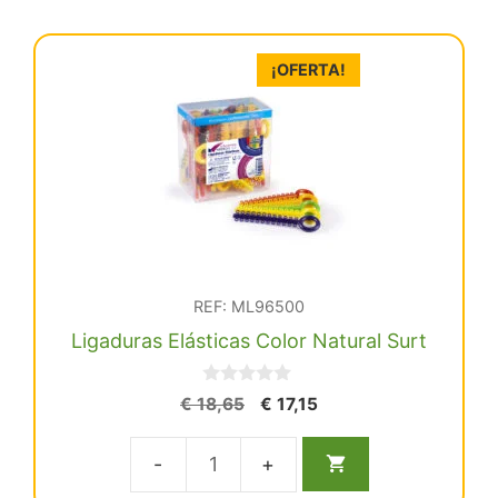
sin
látex
¡OFERTA!
Kit
Spring
1008U.
cantidad
REF: ML96500
Ligaduras Elásticas Color Natural Surt
0
El
El
€
18,65
€
17,15
d
precio
precio
e
5
original
actual
Ligaduras
era:
es: