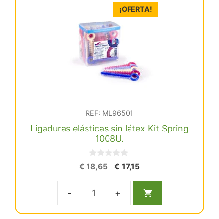
¡OFERTA!
Kit
Clear
1008U.
cantidad
REF: ML96501
Ligaduras elásticas sin látex Kit Spring
1008U.
0
El
El
€
18,65
€
17,15
d
precio
precio
e
5
original
actual
Ligaduras
era:
es:
€ 18,65.
€ 17,15.
elásticas