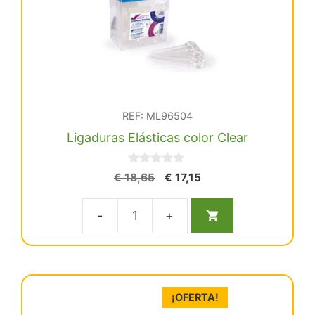
REF: ML96504
Ligaduras Elásticas color Clear
0
El
El
€
18,65
€
17,15
d
precio
precio
e
5
original
actual
Ligaduras
era:
es:
€ 18,65.
€ 17,15.
Elásticas
color
Clear
¡OFERTA!
cantidad