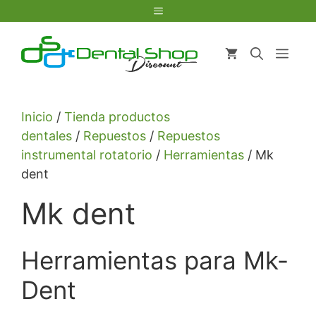
Saltar
Menú
al
contenido
Men
Inicio
/
Tienda productos
dentales
/
Repuestos
/
Repuestos
instrumental rotatorio
/
Herramientas
/ Mk
dent
Mk dent
Herramientas para Mk-
Dent