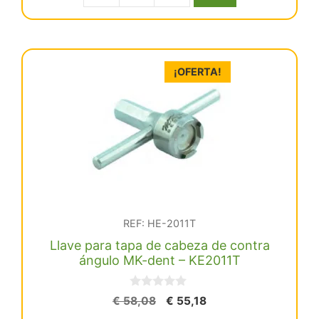
€ 51,79.
€ 49,20.
micromotor
neumático
MK-
¡OFERTA!
dent
AM1004
KE2034
cantidad
REF: HE-2011T
Llave para tapa de cabeza de contra
ángulo MK-dent – KE2011T
0
El
El
€
58,08
€
55,18
d
precio
precio
e