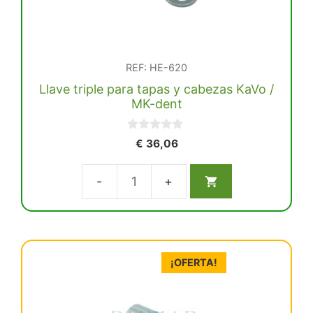
REF: HE-620
Llave triple para tapas y cabezas KaVo /
MK-dent
0
€
36,06
d
e
5
Llave
triple
para
tapas
¡OFERTA!
y
cabezas
KaVo