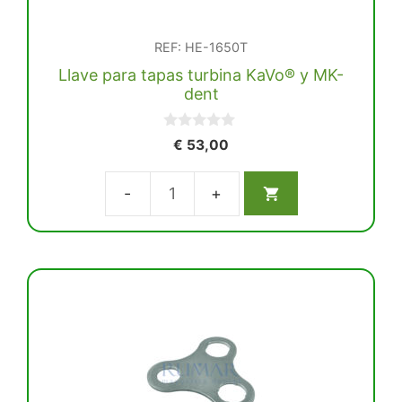
REF: HE-1650T
Llave para tapas turbina KaVo® y MK-
dent
0
€
53,00
d
e
5
Llave
para
tapas
turbina
KaVo®
y
MK-
dent
cantidad