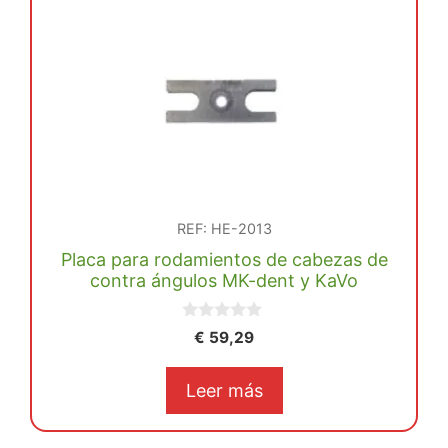
MK-
dent
HC20K/L
cantidad
REF: HE-2013
Placa para rodamientos de cabezas de
contra ángulos MK-dent y KaVo
0
€
59,29
d
e
5
Leer más