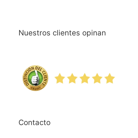
mano
rectas
MK-
dent
Nuestros clientes opinan
y
KaVo
cantidad
Contacto