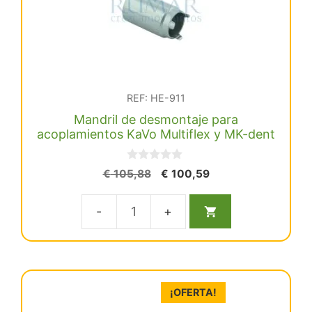
/
MK-
dent
cantidad
REF: HE-911
Mandril de desmontaje para
acoplamientos KaVo Multiflex y MK-dent
0
El
El
€
105,88
€
100,59
d
precio
precio
e
5
original
actual
Mandril
era:
es:
€ 105,88.
€ 100,59.
de
desmontaje
para
¡OFERTA!
acoplamientos