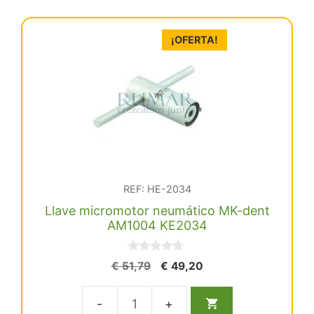
¡OFERTA!
REF: HE-2034
Llave micromotor neumático MK-dent
AM1004 KE2034
0
El
El
€
51,79
€
49,20
d
precio
precio
e
5
original
actual
Llave
era:
es: