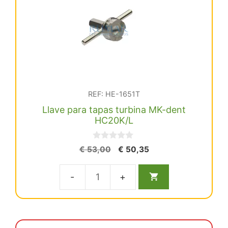
KaVo
Multiflex
y
MK-
dent
cantidad
REF: HE-1651T
Llave para tapas turbina MK-dent
HC20K/L
0
El
El
€
53,00
€
50,35
d
precio
precio
e
5
original
actual
Llave
era:
es:
€ 53,00.
€ 50,35.
para
tapas
turbina