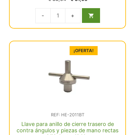
d
precio
precio
e
5
original
actual
Llave
era:
es:
€ 33,64.
€ 31,96.
para
tapas
spray
¡OFERTA!
turbinas
MK-
dent
cantidad
REF: HE-2011BT
Llave para anillo de cierre trasero de
contra ángulos y piezas de mano rectas