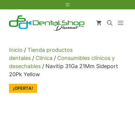
Saltar
Menú
al
contenido
Men
Inicio
/
Tienda productos
dentales
/
Clínica
/
Consumibles clínicos y
desechables
/ Navitip 31Ga 21Mm Sideport
20Pk Yellow
¡OFERTA!