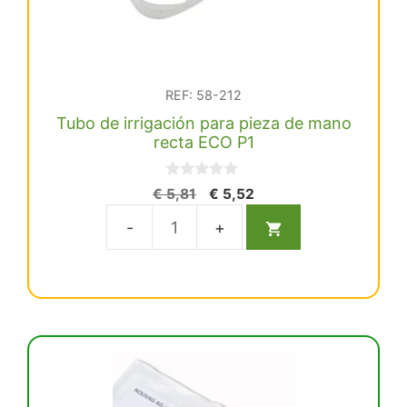
REF: 58-212
Tubo de irrigación para pieza de mano
recta ECO P1
0
El
El
€
5,81
€
5,52
d
precio
precio
e
5
original
actual
Tubo
era:
es:
de
€ 5,81.
€ 5,52.
irrigación
para
pieza
de
mano