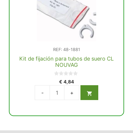
recta
ECO
P1
cantidad
REF: 48-1881
Kit de fijación para tubos de suero CL
NOUVAG
0
€
4,84
d
e
5
Kit
de
fijación
para
tubos