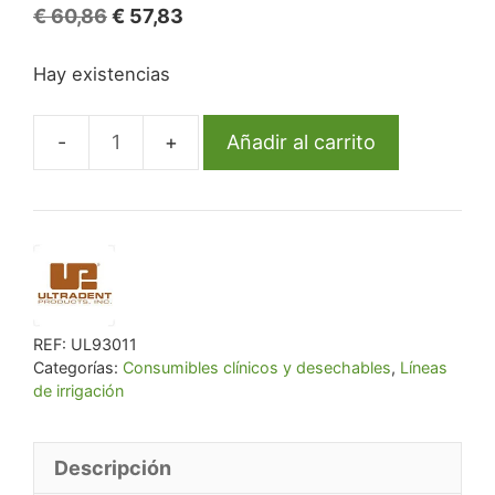
El
El
€
60,86
€
57,83
precio
precio
Hay existencias
original
actual
era:
es:
€ 60,86.
€ 57,83.
Añadir al carrito
Navitip
31Ga
21Mm
Sideport
20Pk
Yellow
cantidad
REF:
UL93011
Categorías:
Consumibles clínicos y desechables
,
Líneas
de irrigación
Descripción