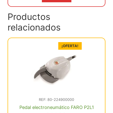
era:
es:
€ 1.752,08.
€ 1.664,48.
Productos
relacionados
¡OFERTA!
REF: 80-224900000
Pedal electroneumático FARO P2L1