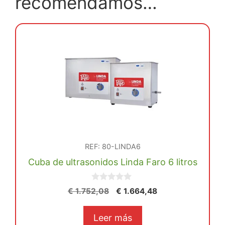
recomendamos…
REF: 80-LINDA6
Cuba de ultrasonidos Linda Faro 6 litros
0
El
El
€
1.752,08
€
1.664,48
d
precio
precio
e
5
original
actual
Leer más