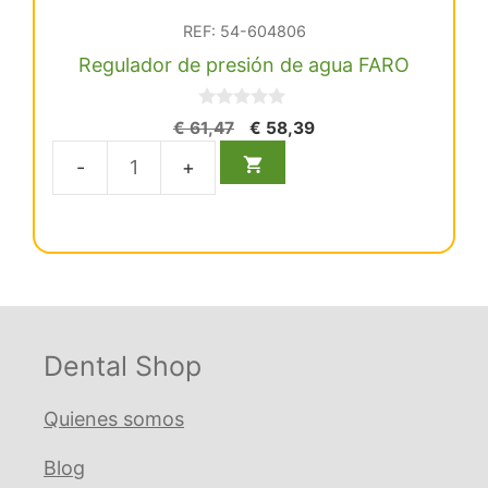
REF: 54-604806
Regulador de presión de agua FARO
0
El
El
€
61,47
€
58,39
d
precio
precio
e
5
original
actual
Regulador
era:
es:
de
€ 61,47.
€ 58,39.
presión
de
agua
FARO
cantidad
Dental Shop
Quienes somos
Blog