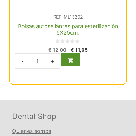
REF: ML13202
Bolsas autosellantes para esterilización
5X25cm.
0
El
El
€
12,00
€
11,05
d
precio
precio
e
5
original
actual
Bolsas
era:
es:
autosellantes
€ 12,00.
€ 11,05.
para
esterilización
5X25cm.
cantidad
Dental Shop
Quienes somos