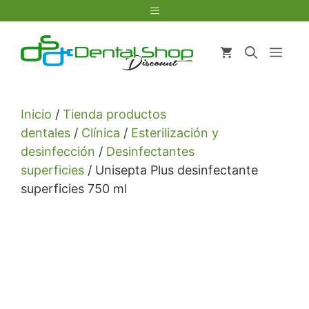
Saltar
Menú
al
contenido
Men
Inicio
/
Tienda productos
dentales
/
Clínica
/
Esterilización y
desinfección
/
Desinfectantes
superficies
/ Unisepta Plus desinfectante
superficies 750 ml