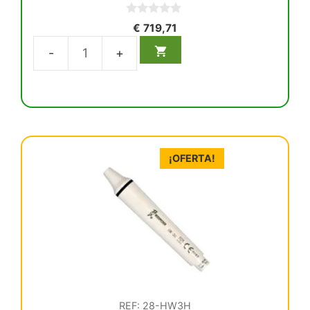
0
€
719,71
d
e
5
Aeropulidor
MK-
dent
conexión
Sirona
cantidad
¡OFERTA!
REF: 28-HW3H