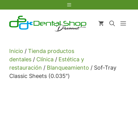
Saltar
Menú
al
contenido
Men
Inicio
/
Tienda productos
dentales
/
Clínica
/
Estética y
restauración
/
Blanqueamiento
/ Sof-Tray
Classic Sheets (0.035″)
Venta exclusiva a odontólogos