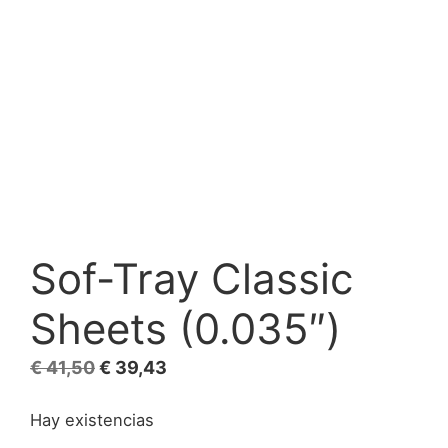
Sof-Tray Classic
Sheets (0.035″)
El
El
€
41,50
€
39,43
precio
precio
Hay existencias
original
actual
era:
es: