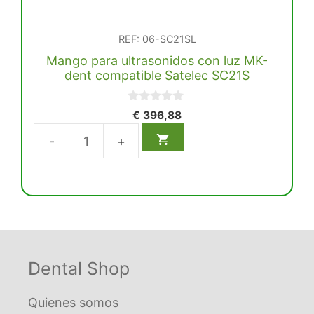
REF: 06-SC21SL
Mango para ultrasonidos con luz MK-
dent compatible Satelec SC21S
0
€
396,88
d
e
5
Mango
para
ultrasonidos
con
luz
MK-
dent
Dental Shop
compatible
Satelec
Quienes somos