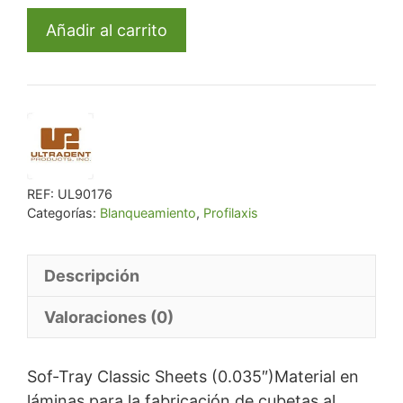
Sof-
€ 41,50.
€ 39,43.
Añadir al carrito
Tray
Classic
Sheets
(0.035")
cantidad
REF:
UL90176
Categorías:
Blanqueamiento
,
Profilaxis
Descripción
Valoraciones (0)
Sof-Tray Classic Sheets (0.035″)Material en
láminas para la fabricación de cubetas al