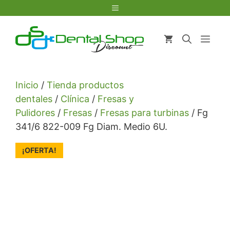
Saltar
Menú
al
contenido
Men
Inicio
/
Tienda productos
dentales
/
Clínica
/
Fresas y
Pulidores
/
Fresas
/
Fresas para turbinas
/ Fg
341/6 822-009 Fg Diam. Medio 6U.
¡OFERTA!