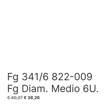
Fg 341/6 822-009
Fg Diam. Medio 6U.
El
El
€
40,27
€
38,26
precio
precio