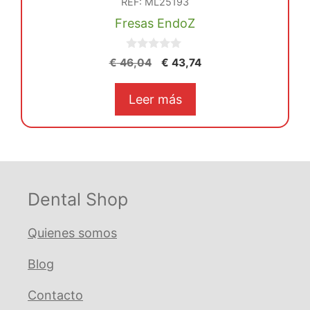
REF: ML25193
Fresas EndoZ
0
El
El
€
46,04
€
43,74
d
precio
precio
e
5
original
actual
Leer más
era:
es:
€ 46,04.
€ 43,74.
Dental Shop
Quienes somos
Blog
Contacto