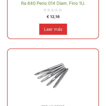
Ra 640 Perio 014 Diam. Fino 1U.
0
€
12,16
d
e
5
Leer más