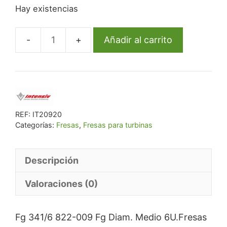
Hay existencias
original
actual
era:
es:
€ 40,27.
€ 38,26.
Añadir al carrito
Fg
341/6
822-
009
Fg
Diam.
REF:
IT20920
Categorías:
Fresas
,
Fresas para turbinas
Medio
6U.
cantidad
Descripción
Valoraciones (0)
Fg 341/6 822-009 Fg Diam. Medio 6U.Fresas