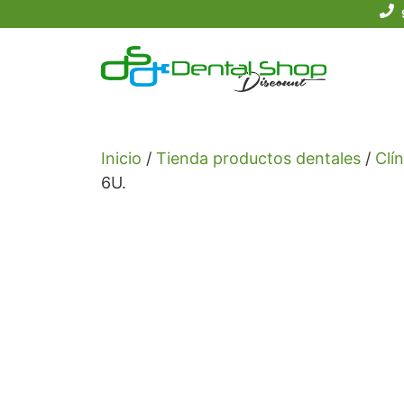
Saltar
al
contenido
Inicio
/
Tienda productos dentales
/
Clín
6U.