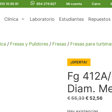
910 10 65 91
654 276 827
Mi cuenta
Carro
Clínica
Laboratorio
Estudiantes
Repuestos
ica
/
Fresas y Pulidores
/
Fresas
/
Fresas para turbina
¡OFERTA!
Fg 412A
Diam. Me
El
El
€
55,33
€
52,56
precio
prec
Hay existencias
original
actu