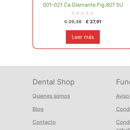
001-021 Ca Diamante Fig.801 5U
0
El
El
€
29,38
€
27,91
d
precio
precio
e
5
original
actual
Leer más
era:
es:
€ 29,38.
€ 27,91.
Dental Shop
Fun
Quienes somos
Aviso
Blog
Condi
Contacto
Condi
estud