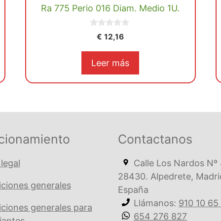
Ra 775 Perio 016 Diam. Medio 1U.
0
€
12,16
d
e
5
Leer más
cionamiento
Contactanos
 legal
Calle Los Nardos Nº 
28430. Alpedrete, Madri
ciones generales
España
Llámanos:
910 10 65
ciones generales para
654 276 827
iantes