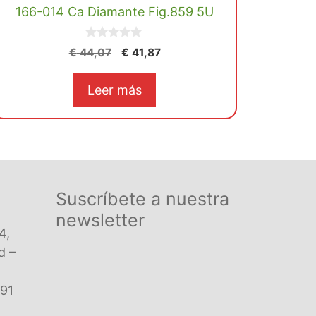
166-014 Ca Diamante Fig.859 5U
0
El
El
€
44,07
€
41,87
d
precio
precio
e
5
original
actual
Leer más
era:
es:
€ 44,07.
€ 41,87.
Suscríbete a nuestra
newsletter
4,
d –
 91