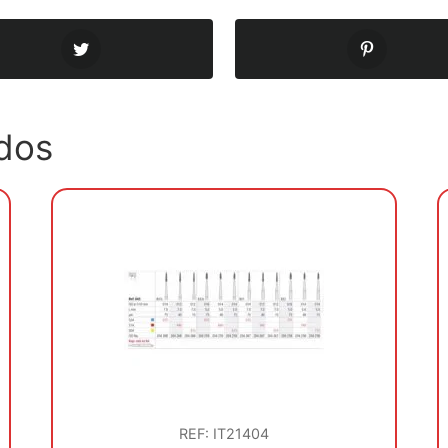
dos
REF: IT21404