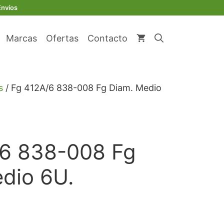
original
actual
838-
Envíos
era:
es:
008
€ 55,33.
€ 52,56.
Fg
Marcas
Ofertas
Contacto
Diam.
Medio
6U.
cantidad
s
/ Fg 412A/6 838-008 Fg Diam. Medio
/6 838-008 Fg
dio 6U.
io
al