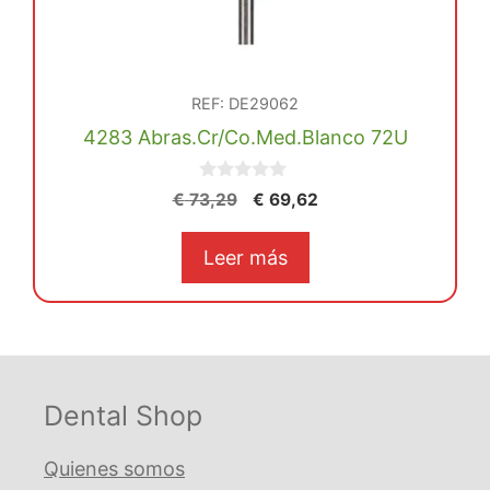
REF: DE29062
4283 Abras.Cr/Co.Med.Blanco 72U
0
El
El
€
73,29
€
69,62
d
precio
precio
e
5
original
actual
Leer más
era:
es:
€ 73,29.
€ 69,62.
Dental Shop
Quienes somos