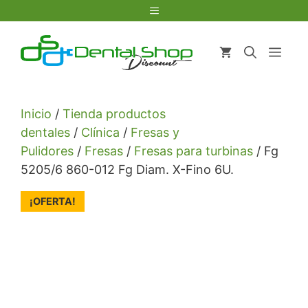
Saltar
Menú
al
contenido
Men
Inicio
/
Tienda productos
dentales
/
Clínica
/
Fresas y
Pulidores
/
Fresas
/
Fresas para turbinas
/ Fg
5205/6 860-012 Fg Diam. X-Fino 6U.
¡OFERTA!