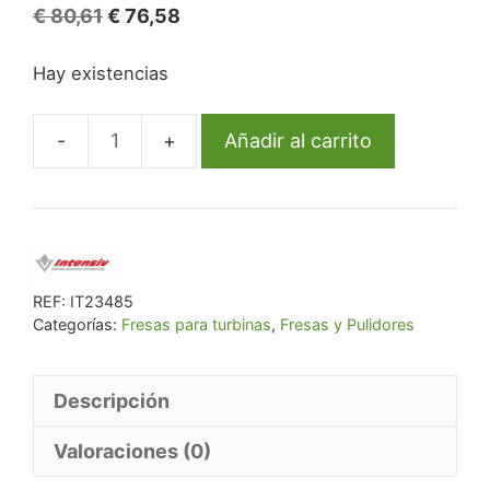
El
El
€
80,61
€
76,58
precio
precio
Hay existencias
original
actual
era:
es:
€ 80,61.
€ 76,58.
Añadir al carrito
Fg
5205/6
860-
012
Fg
Diam.
REF:
IT23485
Categorías:
Fresas para turbinas
,
Fresas y Pulidores
X-
Fino
6U.
Descripción
cantidad
Valoraciones (0)