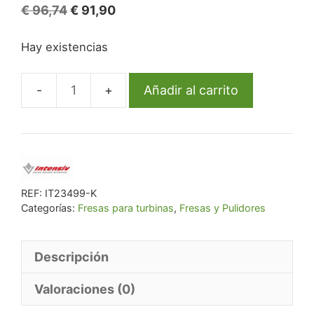
El
El
€
96,74
€
91,90
precio
precio
Hay existencias
original
actual
era:
es:
€ 96,74.
€ 91,90.
Añadir al carrito
Fg
5305L/6
882-
010
Fg
Diam.
REF:
IT23499-K
Categorías:
Fresas para turbinas
,
Fresas y Pulidores
X-
Fino
6U.
Descripción
cantidad
Valoraciones (0)