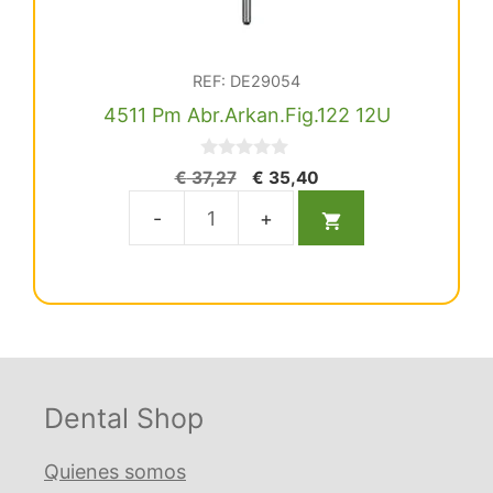
REF: DE29054
4511 Pm Abr.Arkan.Fig.122 12U
0
El
El
€
37,27
€
35,40
d
precio
precio
e
5
original
actual
4511
era:
es:
Pm
€ 37,27.
€ 35,40.
Abr.Arkan.Fig.122
12U
cantidad
Dental Shop
Quienes somos