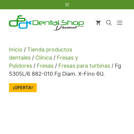
Saltar
Menú
al
contenido
Men
Inicio
/
Tienda productos
dentales
/
Clínica
/
Fresas y
Pulidores
/
Fresas
/
Fresas para turbinas
/ Fg
5305L/6 882-010 Fg Diam. X-Fino 6U.
¡OFERTA!