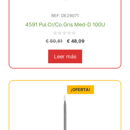
REF: DE29071
4591 Pul.Cr/Co.Gris Med-D 100U
0
El
El
€
50,61
€
48,09
d
precio
precio
e
5
original
actual
Leer más
era:
es:
€ 50,61.
€ 48,09.
¡OFERTA!