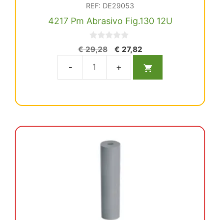
REF: DE29053
4217 Pm Abrasivo Fig.130 12U
0
El
El
€
29,28
€
27,82
d
precio
precio
e
5
original
actual
4217
era:
es:
Pm
€ 29,28.
€ 27,82.
Abrasivo
Fig.130
12U
cantidad