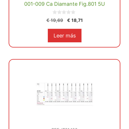
001-009 Ca Diamante Fig.801 5U
0
El
El
€
19,69
€
18,71
d
precio
precio
e
5
original
actual
Leer más
era:
es:
€ 19,69.
€ 18,71.