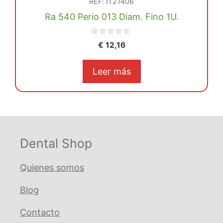
REF: IT21406
Ra 540 Perio 013 Diam. Fino 1U.
0
€
12,16
d
e
5
Leer más
Dental Shop
Quienes somos
Blog
Contacto