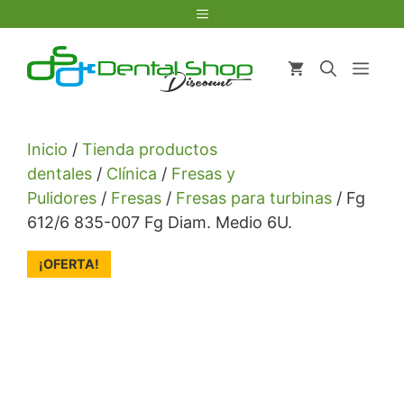
Saltar
Menú
al
contenido
Men
Inicio
/
Tienda productos
dentales
/
Clínica
/
Fresas y
Pulidores
/
Fresas
/
Fresas para turbinas
/ Fg
612/6 835-007 Fg Diam. Medio 6U.
¡OFERTA!