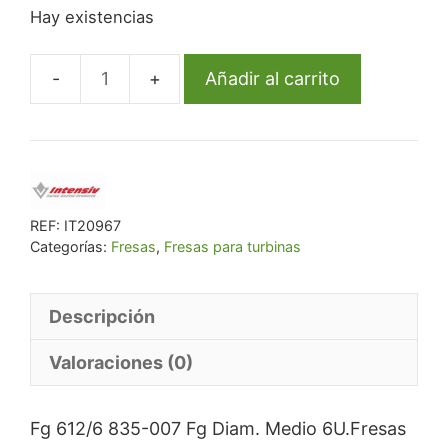
Hay existencias
original
actual
era:
es:
€ 55,33.
€ 52,56.
Añadir al carrito
Fg
612/6
835-
007
Fg
Diam.
REF:
IT20967
Categorías:
Fresas
,
Fresas para turbinas
Medio
6U.
cantidad
Descripción
Valoraciones (0)
Fg 612/6 835-007 Fg Diam. Medio 6U.Fresas