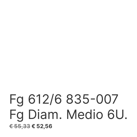
Fg 612/6 835-007
Fg Diam. Medio 6U.
El
El
€
55,33
€
52,56
precio
precio