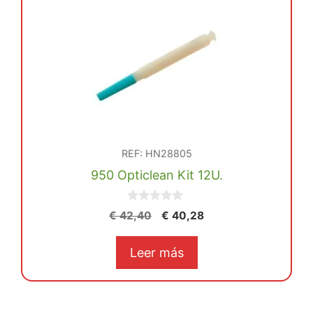
REF: HN28805
950 Opticlean Kit 12U.
0
El
El
€
42,40
€
40,28
d
precio
precio
e
5
original
actual
Leer más
era:
es:
€ 42,40.
€ 40,28.