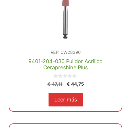
REF: CW28390
9401-204-030 Pulidor Acrilico
Cerapreshine Plus
0
El
El
€
47,11
€
44,75
d
precio
precio
e
5
original
actual
Leer más
era:
es:
€ 47,11.
€ 44,75.