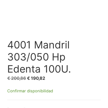
4001 Mandril
303/050 Hp
Edenta 100U.
El
El
€
200,86
€
190,82
precio
precio
Confirmar disponibilidad
original
actual
era:
es:
€ 200,86.
€ 190,82.