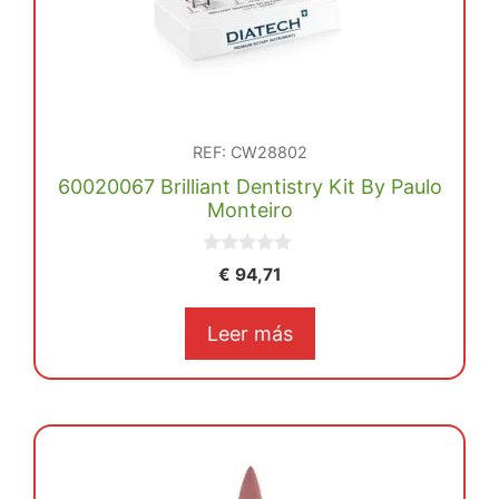
REF: CW28802
60020067 Brilliant Dentistry Kit By Paulo
Monteiro
0
€
94,71
d
e
5
Leer más