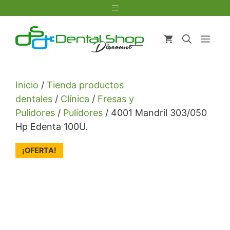
Saltar
Menú
al
contenido
Men
Inicio
/
Tienda productos
dentales
/
Clínica
/
Fresas y
Pulidores
/
Pulidores
/ 4001 Mandril 303/050
Hp Edenta 100U.
¡OFERTA!