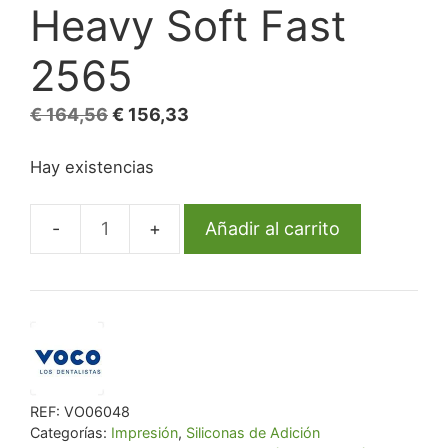
Heavy Soft Fast
2565
El
El
€
164,56
€
156,33
precio
precio
Hay existencias
original
actual
era:
es:
€ 164,56.
€ 156,33.
Añadir al carrito
Material
de
impresión
de
precisión
V-
Posil
REF:
VO06048
Heavy
Categorías:
Impresión
,
Siliconas de Adición