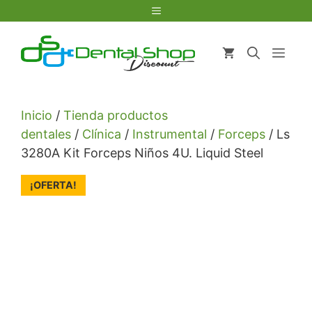
Saltar
Menú
al
contenido
Men
Inicio
/
Tienda productos
dentales
/
Clínica
/
Instrumental
/
Forceps
/ Ls
3280A Kit Forceps Niños 4U. Liquid Steel
¡OFERTA!