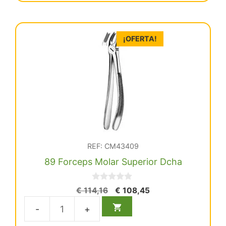
Incis-
Canin.Sup
cantidad
¡OFERTA!
REF: CM43409
89 Forceps Molar Superior Dcha
0
El
El
€
114,16
€
108,45
d
precio
precio
e
5
original
actual
89
era:
es: