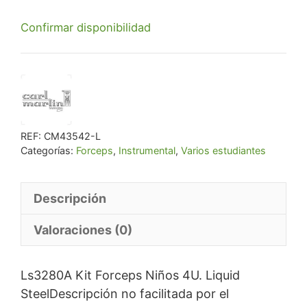
precio
precio
Confirmar disponibilidad
original
actual
era:
es:
€ 539,70.
€ 512,71.
REF:
CM43542-L
Categorías:
Forceps
,
Instrumental
,
Varios estudiantes
Descripción
Valoraciones (0)
Ls3280A Kit Forceps Niños 4U. Liquid
SteelDescripción no facilitada por el