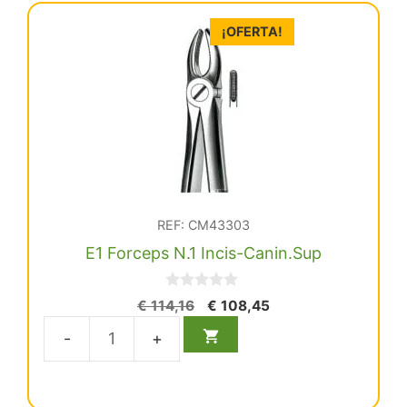
¡OFERTA!
REF: CM43303
E1 Forceps N.1 Incis-Canin.Sup
0
El
El
€
114,16
€
108,45
d
precio
precio
e
5
original
actual
E1
era:
es:
Forceps
€ 114,16.
€ 108,45.
N.1