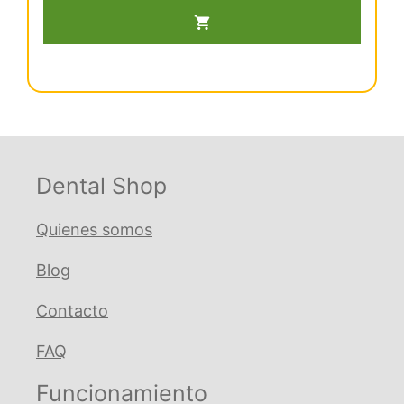
5
original
actual
For.Klein
era:
es:
Niñ.Premol.Sup
€ 151,55.
€ 143,98.
cantidad
Dental Shop
Quienes somos
Blog
Contacto
FAQ
Funcionamiento