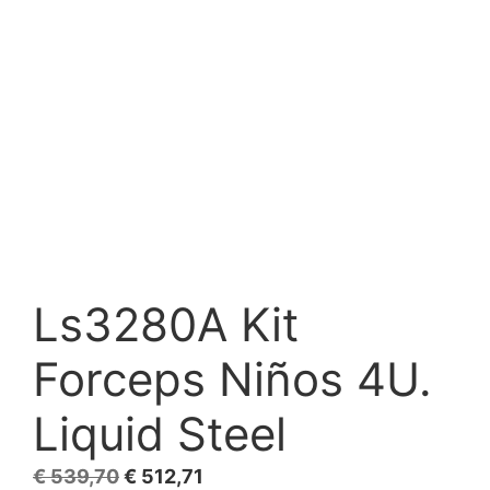
Ls3280A Kit
Forceps Niños 4U.
Liquid Steel
El
El
€
539,70
€
512,71