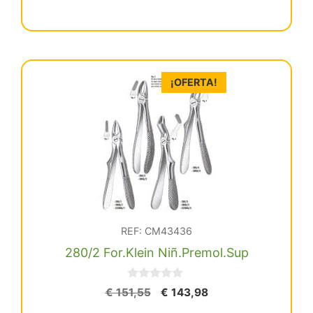
Forceps
€ 114,16.
€ 108,45.
Molar
Superior
Dcha
cantidad
¡OFERTA!
REF: CM43436
280/2 For.Klein Niñ.Premol.Sup
0
El
El
€
151,55
€
143,98
d
precio
precio
280/2
e