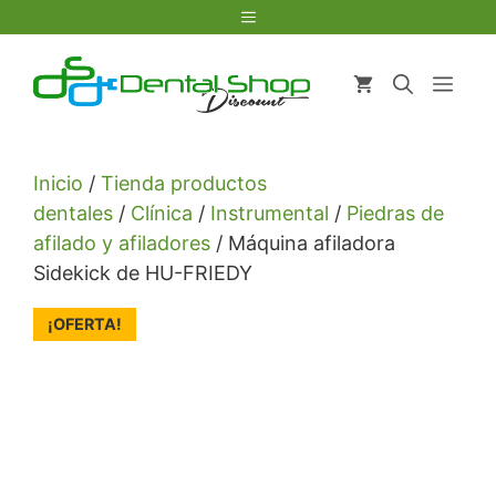
Saltar
Menú
al
contenido
Men
Inicio
/
Tienda productos
dentales
/
Clínica
/
Instrumental
/
Piedras de
afilado y afiladores
/ Máquina afiladora
Sidekick de HU-FRIEDY
¡OFERTA!