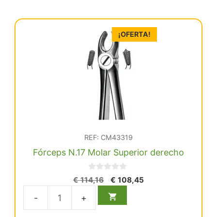
¡OFERTA!
REF: CM43319
Fórceps N.17 Molar Superior derecho
0
El
El
€
114,16
€
108,45
d
precio
precio
e
5
original
actual
Fórceps
era:
es:
N.17