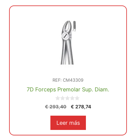
REF: CM43309
7D Forceps Premolar Sup. Diam.
0
El
El
€
293,40
€
278,74
d
precio
precio
e
5
original
actual
Leer más
era:
es:
€ 293,40.
€ 278,74.