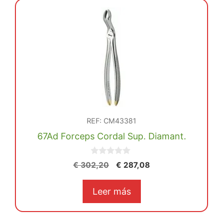
REF: CM43381
67Ad Forceps Cordal Sup. Diamant.
0
El
El
€
302,20
€
287,08
d
precio
precio
e
5
original
actual
Leer más
era:
es:
€ 302,20.
€ 287,08.