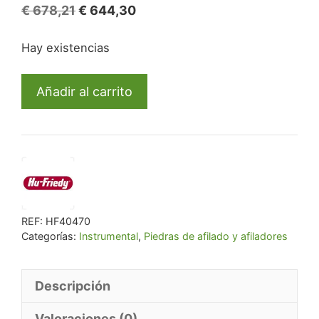
El
El
€
678,21
€
644,30
precio
precio
Hay existencias
original
actual
era:
es:
Máquina
€ 678,21.
€ 644,30.
Añadir al carrito
afiladora
Sidekick
de
HU-
FRIEDY
cantidad
REF:
HF40470
Categorías:
Instrumental
,
Piedras de afilado y afiladores
Descripción
Valoraciones (0)