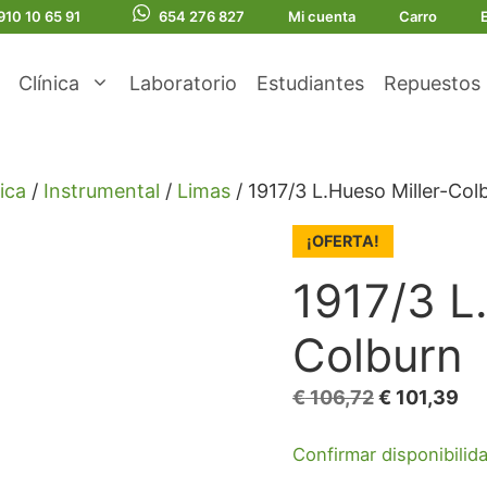
910 10 65 91
654 276 827
Mi cuenta
Carro
Clínica
Laboratorio
Estudiantes
Repuestos
ica
/
Instrumental
/
Limas
/ 1917/3 L.Hueso Miller-Col
¡OFERTA!
1917/3 L
Colburn
El
El
€
106,72
€
101,39
precio
pr
Confirmar disponibilid
original
act
era:
es: