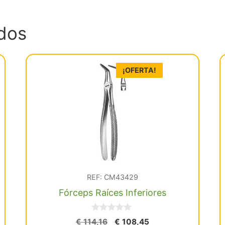
dos
¡OFERTA!
REF: CM43429
Fórceps Raíces Inferiores
0
El
El
€
114,16
€
108,45