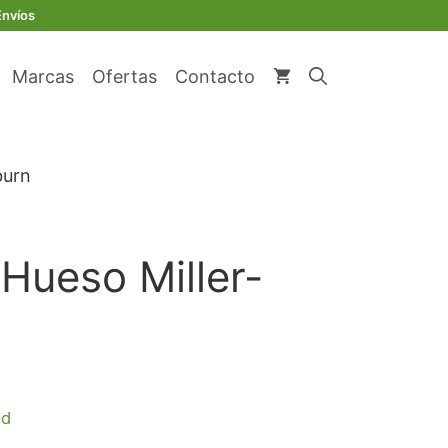
Envíos
Marcas
Ofertas
Contacto
burn
.Hueso Miller-
ecio
ad
ual