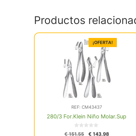
Productos relaciona
¡OFERTA!
REF: CM43437
280/3 For.Klein Niño Molar.Sup
0
El
El
€
151,55
€
143,98