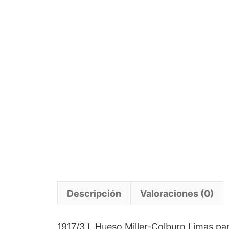
Descripción
Valoraciones (0)
1917/3 L.Hueso Miller-Colburn Limas pa