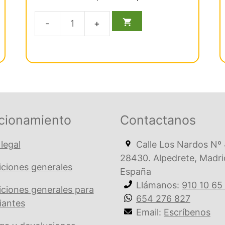
d
precio
precio
e
5
original
actual
Fórceps
era:
es:
€ 114,16.
€ 108,45.
Raíces
Inferiores
cantidad
cionamiento
Contactanos
 legal
Calle Los Nardos Nº 
28430. Alpedrete, Madri
ciones generales
España
Llámanos:
910 10 65
ciones generales para
654 276 827
iantes
Email:
Escríbenos