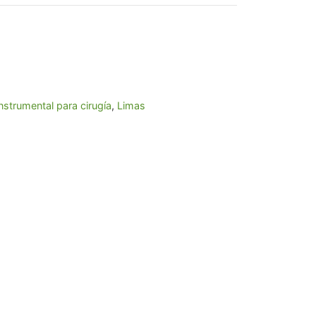
01,39.
nstrumental para cirugía
,
Limas