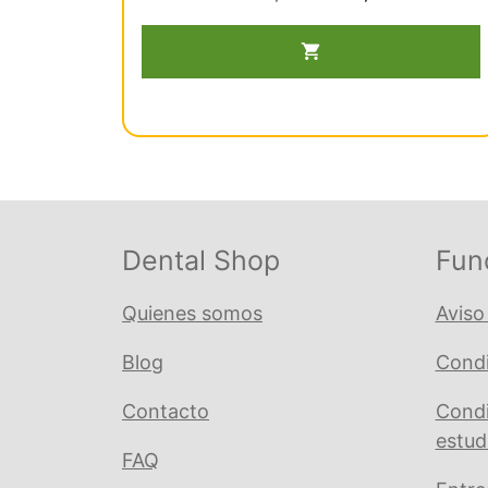
d
precio
precio
280/3
e
5
original
actual
For.Klein
era:
es:
Niño
€ 151,55.
€ 143,98.
Molar.Sup
cantidad
Dental Shop
Fun
Quienes somos
Aviso
Blog
Condi
Contacto
Condi
estud
FAQ