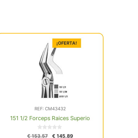
¡OFERTA!
REF: CM43432
151 1/2 Forceps Raices Superio
0
El
El
€
153,57
€
145,89