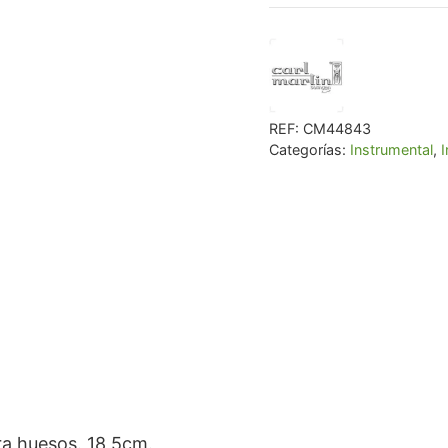
€ 106,72.
€ 1
REF:
CM44843
Categorías:
Instrumental
,
I
ra huesos. 18,5cm.