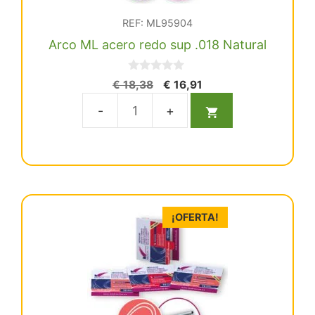
REF: ML95904
Arco ML acero redo sup .018 Natural
0
El
El
€
18,38
€
16,91
d
precio
precio
e
5
original
actual
Arco
era:
es:
ML
€ 18,38.
€ 16,91.
acero
redo
sup
.018
¡OFERTA!
Natural
cantidad