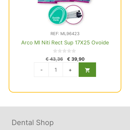
REF: ML96423
Arco Ml Niti Rect Sup 17X25 Ovoide
0
El
El
€
43,36
€
39,90
d
precio
precio
e
5
original
actual
Arco
era:
es:
Ml
€ 43,36.
€ 39,90.
Niti
Rect
Sup
17X25
Ovoide
Dental Shop
cantidad