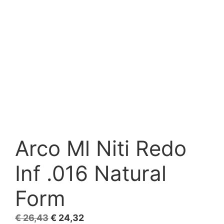
Arco Ml Niti Redo
Inf .016 Natural
Form
El
El
€
26,43
€
24,32