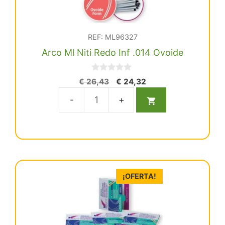
REF: ML96327
Arco Ml Niti Redo Inf .014 Ovoide
0
El
El
€
26,43
€
24,32
d
precio
precio
e
5
original
actual
Arco
era:
es:
Ml
€ 26,43.
€ 24,32.
Niti
Redo
Inf
.014
¡OFERTA!
Ovoide
cantidad