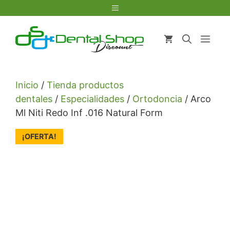
Saltar
Menú
al
contenido
Men
Inicio
/
Tienda productos
dentales
/
Especialidades
/
Ortodoncia
/ Arco
Ml Niti Redo Inf .016 Natural Form
¡OFERTA!