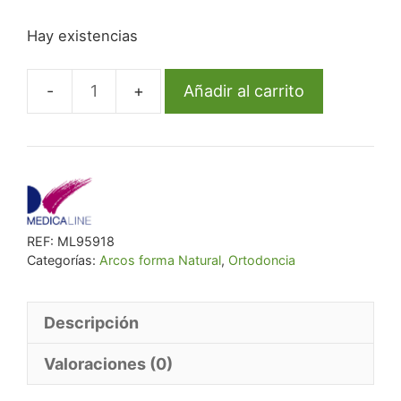
precio
precio
Hay existencias
original
actual
era:
es:
€ 26,43.
€ 24,32.
Añadir al carrito
Arco
Ml
Niti
Redo
Inf
.016
REF:
ML95918
Natural
Categorías:
Arcos forma Natural
,
Ortodoncia
Form
cantidad
Descripción
Valoraciones (0)