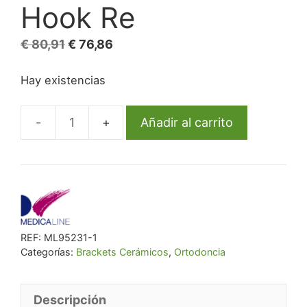
Hook Re
El
El
€
80,91
€
76,86
precio
precio
Hay existencias
original
actual
era:
es:
€ 80,91.
€ 76,86.
Añadir al carrito
Bracket
Ml
Cerámico
R/Metal
Roth
.018
REF:
ML95231-1
L4L
Categorías:
Brackets Cerámicos
,
Ortodoncia
Hook
Re
cantidad
Descripción