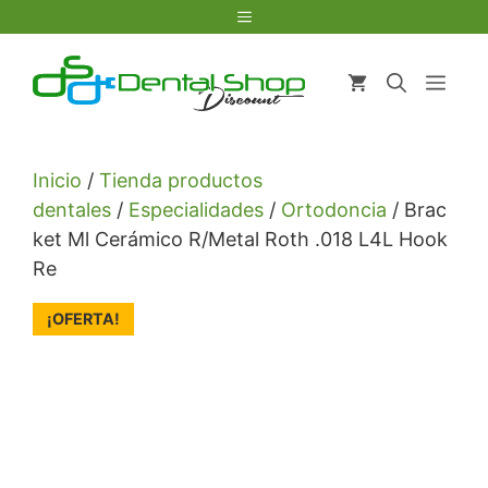
Saltar
Menú
al
contenido
Men
Inicio
/
Tienda productos
dentales
/
Especialidades
/
Ortodoncia
/ Brac
ket Ml Cerámico R/Metal Roth .018 L4L Hook
Re
¡OFERTA!