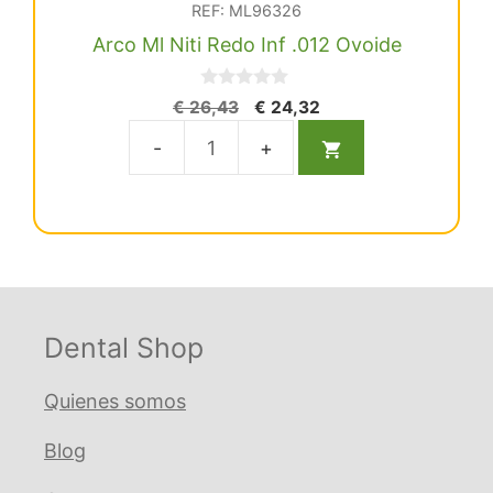
REF: ML96326
Arco Ml Niti Redo Inf .012 Ovoide
0
El
El
€
26,43
€
24,32
d
precio
precio
e
5
original
actual
Arco
era:
es:
Ml
€ 26,43.
€ 24,32.
Niti
Redo
Inf
.012
Ovoide
Dental Shop
cantidad
Quienes somos
Blog