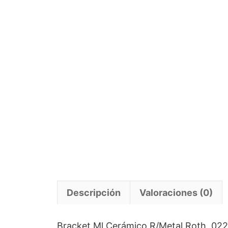
Descripción
Valoraciones (0)
Bracket Ml Cerámico R/Metal Roth .022