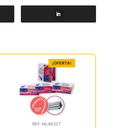
¡OFERTA!
REF: ML96327