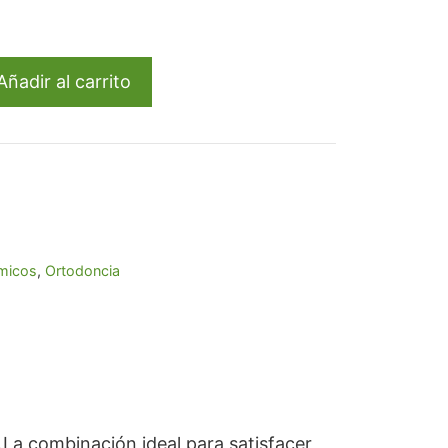
l
86.
Añadir al carrito
micos
,
Ortodoncia
La combinación ideal para satisfacer