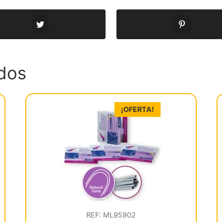
dos
¡OFERTA!
REF: ML95902