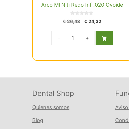
Arco Ml Niti Redo Inf .020 Ovoide
0
El
El
€
26,43
€
24,32
d
precio
precio
e
5
original
actual
era:
es:
Arco
€ 26,43.
€ 24,32.
Ml
Niti
Redo
Inf
.020
Ovoide
Dental Shop
Fun
cantidad
Quienes somos
Aviso
Blog
Condi