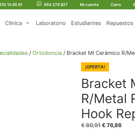
910 10 65 91
654 276 827
Mi cuenta
Carro
Clínica
Laboratorio
Estudiantes
Repuestos
ecialidades
/
Ortodoncia
/ Bracket Ml Cerámico R/Me
¡OFERTA!
Bracket 
R/Metal 
Hook Re
El
El
€
80,91
€
76,86
precio
prec