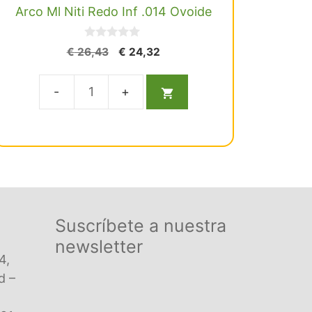
Arco Ml Niti Redo Inf .014 Ovoide
0
El
El
€
26,43
€
24,32
d
precio
precio
e
5
original
actual
era:
es:
Arco
€ 26,43.
€ 24,32.
Ml
Niti
Redo
Inf
.014
Ovoide
Suscríbete a nuestra
cantidad
newsletter
4,
d –