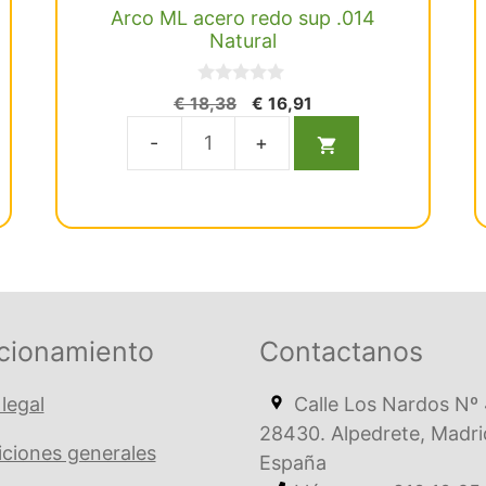
Arco ML acero redo sup .014
Natural
0
El
El
€
18,38
€
16,91
d
precio
precio
e
5
original
actual
Arco
era:
es:
ML
€ 18,38.
€ 16,91.
acero
redo
sup
.014
Natural
cionamiento
Contactanos
cantidad
 legal
Calle Los Nardos Nº 
28430. Alpedrete, Madri
ciones generales
España