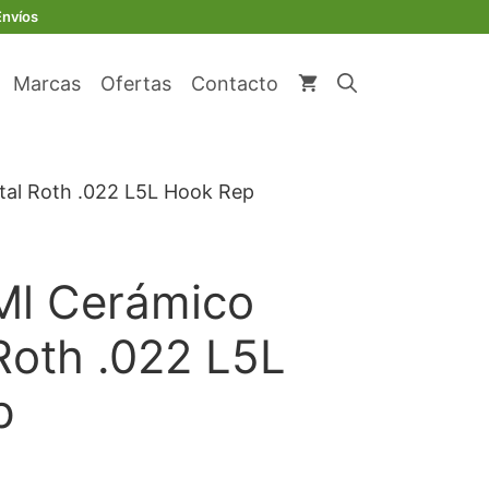
original
actual
Cerámico
Envíos
era:
es:
R/Metal
€ 80,91.
€ 76,86.
Roth
Marcas
Ofertas
Contacto
.022
L5L
Hook
Rep
tal Roth .022 L5L Hook Rep
cantidad
Ml Cerámico
Roth .022 L5L
p
io