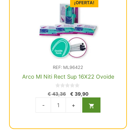
¡OFERTA!
REF: ML96422
Arco Ml Niti Rect Sup 16X22 Ovoide
0
El
El
€
43,36
€
39,90
d
precio
precio
e
5
original
actual
Arco
era:
es:
Ml
€ 43,36.
€ 39,90.
Niti
Rect