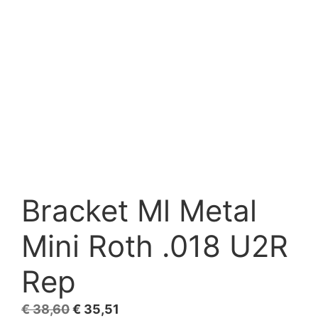
Bracket Ml Metal
Mini Roth .018 U2R
Rep
El
El
€
38,60
€
35,51