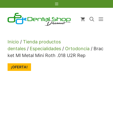
Saltar
Menú
al
contenido
Men
Inicio
/
Tienda productos
dentales
/
Especialidades
/
Ortodoncia
/ Brac
ket Ml Metal Mini Roth .018 U2R Rep
¡OFERTA!