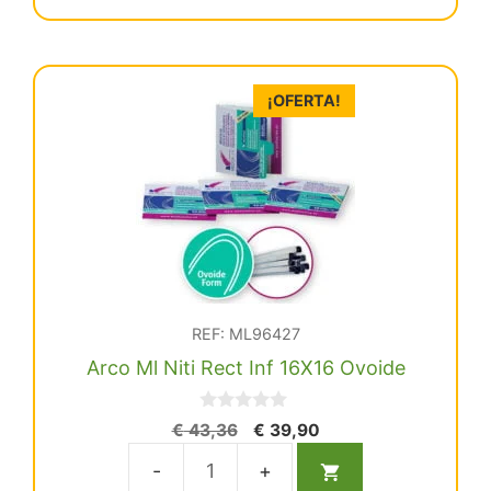
Niti
Redo
Sup
.018
¡OFERTA!
Ovoide
cantidad
REF: ML96427
Arco Ml Niti Rect Inf 16X16 Ovoide
0
El
El
€
43,36
€
39,90
d
precio
precio
e
5
original
actual
Arco