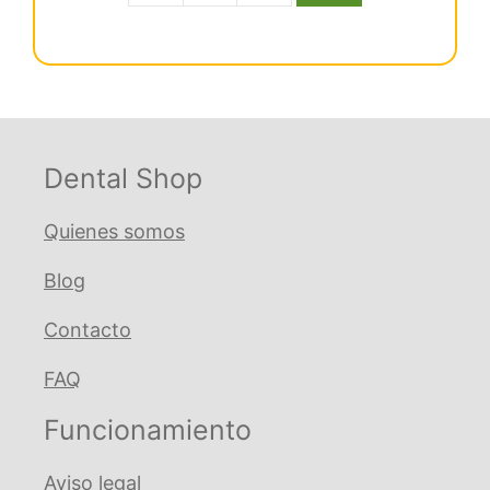
era:
es:
Ml
€ 43,36.
€ 39,90.
Niti
Rect
Inf
16X16
Ovoide
Dental Shop
cantidad
Quienes somos
Blog
Contacto
FAQ
Funcionamiento
Aviso legal