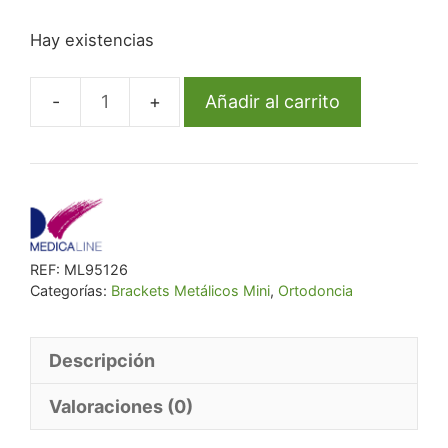
precio
precio
Hay existencias
original
actual
era:
es:
€ 38,60.
€ 35,51.
Añadir al carrito
Bracket
Ml
Metal
Mini
Roth
.018
REF:
ML95126
U2R
Categorías:
Brackets Metálicos Mini
,
Ortodoncia
Rep
cantidad
Descripción
Valoraciones (0)