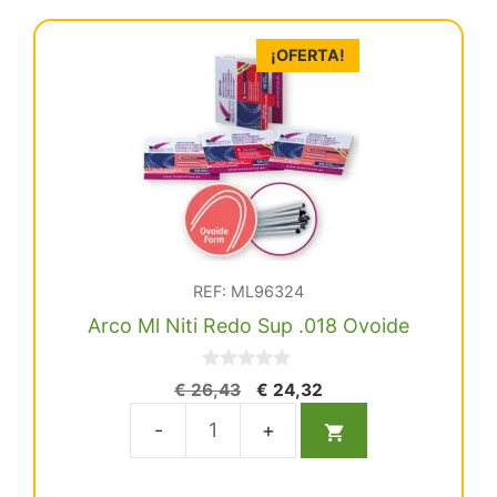
Sup
16X22
¡OFERTA!
Ovoide
cantidad
REF: ML96324
Arco Ml Niti Redo Sup .018 Ovoide
0
El
El
€
26,43
€
24,32
d
precio
precio
e
5
original
actual
Arco
era:
es:
Ml
€ 26,43.
€ 24,32.