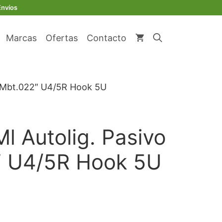
original
actual
Autolig.
Envíos
era:
es:
Pasivo
€ 89,45.
€ 84,98.
Mbt.022"
Marcas
Ofertas
Contacto
U4/5R
Hook
5U
cantidad
o Mbt.022″ U4/5R Hook 5U
l Autolig. Pasivo
″ U4/5R Hook 5U
io
al