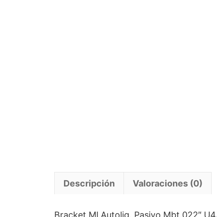
Descripción
Valoraciones (0)
Bracket Ml Autolig. Pasivo Mbt.022″ U4