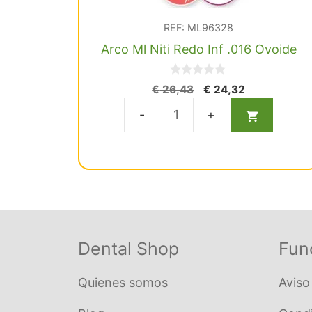
REF: ML96328
Arco Ml Niti Redo Inf .016 Ovoide
0
El
El
€
26,43
€
24,32
d
precio
precio
e
5
original
actual
Arco
era:
es:
Ml
€ 26,43.
€ 24,32.
Niti
Redo
Inf
.016
Ovoide
Dental Shop
Fun
cantidad
Quienes somos
Aviso