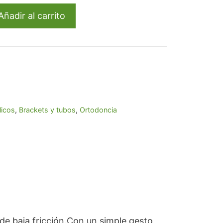
,98.
Añadir al carrito
licos
,
Brackets y tubos
,
Ortodoncia
de baja fricción.Con un simple gesto