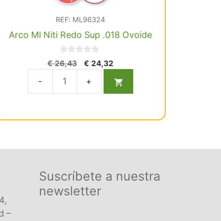
REF: ML96324
Arco Ml Niti Redo Sup .018 Ovoide
0
El
El
€
26,43
€
24,32
d
precio
precio
e
5
original
actual
Arco
era:
es:
Ml
€ 26,43.
€ 24,32.
Niti
Redo
Sup
.018
Ovoide
Suscríbete a nuestra
cantidad
newsletter
4,
d –