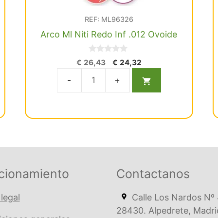
REF: ML96326
Arco Ml Niti Redo Inf .012 Ovoide
0
El
El
€
26,43
€
24,32
d
precio
precio
e
5
original
actual
Arco
era:
es:
Ml
€ 26,43.
€ 24,32.
Niti
Redo
Inf
.012
Ovoide
cionamiento
Contactanos
cantidad
 legal
Calle Los Nardos Nº 
28430. Alpedrete, Madri