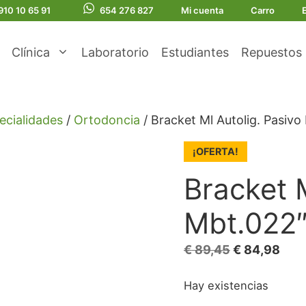
910 10 65 91
654 276 827
Mi cuenta
Carro
Clínica
Laboratorio
Estudiantes
Repuestos
ecialidades
/
Ortodoncia
/ Bracket Ml Autolig. Pasiv
¡OFERTA!
Bracket M
Mbt.022
El
El
€
89,45
€
84,98
precio
prec
Hay existencias
original
actu
era:
es: